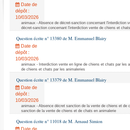
Rapports d'enquête
Date de
Rapports législatifs
dépôt :
Rapports sur l'application des lois
10/03/2026
Baromètre de l’application des lois
animaux - Absence de décret-sanction concernant l'interdiction 
décret-sanction concernant l'interdiction vente de chiens et chat
Question écrite n° 13380 de M. Emmanuel Blairy
Dossiers législatifs
Date de
Budget et sécurité sociale
dépôt :
Questions écrites et orales
10/03/2026
Comptes rendus des débats
animaux - Interdiction vente en ligne de chiens et chats par les a
de chiens et chats par les animaleries
Question écrite n° 13379 de M. Emmanuel Blairy
Date de
dépôt :
10/03/2026
animaux - Absence décret sanction de la vente de chiens et de 
sanction de la vente de chiens et de chats en animalerie
Question écrite n° 11018 de M. Arnaud Simion
Date de