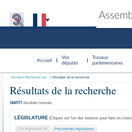
Assemb
Accèder à
la page
Vos
Travaux
Accueil
d'accueil
députés
parlementaires
Vous
Accueil
Recherche sur...
Résultats de la recherche
êtes
Résultats de la recherche
Général
ici
CONNEX
TRAVA
CONNA
DÉC
:
166577
résultats trouvés
LÉGISLATURE
(Cliquez sur l'un des boutons pour faire un choix
17e législature (X)
Précédentes législatures