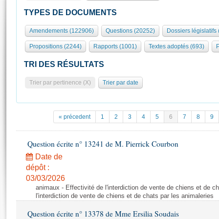
S'id
Présidence
Séance publique
Rôle et pouvoirs de l'Assemblée
Visiter l'Assemblée
TYPES DE DOCUMENTS
Fiches « Connaissance de l’Assemblée »
577 députés
Commissions et autres organes
Visite virtuelle du palais Bourbon
Amendements (122906)
Questions (20252)
Dossiers législatifs
Organisation de l'Assemblée
Groupes politiques
Europe et International
Assister à une séance
Mot
Propositions (2244)
Rapports (1001)
Textes adoptés (693)
P
Présidence
Conférence des Présidents
Bureau
Collège des Ques
Élections législatives
Contrôle et évaluation
Accès des chercheurs à l’Assemblée
TRI DES RÉSULTATS
Congrès
Les évènements
S'inscrire
Trier par pertinence (X)
Trier par date
Pétitions
Statistiques et chiffres clés
Transparence et déontologie
Vous n'ave
Patrimoine
E
Documents de référence
« précedent
1
2
3
4
5
6
7
8
9
La Bibliothèque
( Constitution | Règlement de l'Assemblée ... )
Documents parlementaires
Les archives
Question écrite n° 13241 de M. Pierrick Courbon
Projets de loi
Contacts et plan d'accès
Date de
Propositions de loi
Histoire
Photos libres de droit
dépôt :
Amendements
Juniors
03/03/2026
Textes adoptés
animaux - Effectivité de l'interdiction de vente de chiens et de ch
Anciennes législatures
l'interdiction de vente de chiens et de chats par les animaleries
Liens vers les sites publics
Rapports d'information
Question écrite n° 13378 de Mme Ersilia Soudais