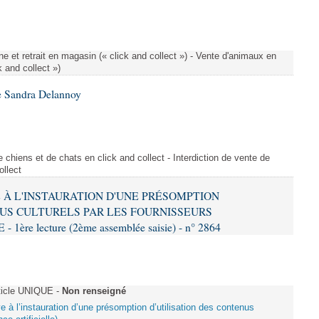
e et retrait en magasin (« click and collect ») - Vente d'animaux en
k and collect »)
e Sandra Delannoy
 chiens et de chats en click and collect - Interdiction de vente de
ollect
VE À L'INSTAURATION D'UNE PRÉSOMPTION
US CULTURELS PAR LES FOURNISSEURS
re lecture (2ème assemblée saisie) - n° 2864
ticle UNIQUE -
Non renseigné
ive à l’instauration d’une présomption d’utilisation des contenus