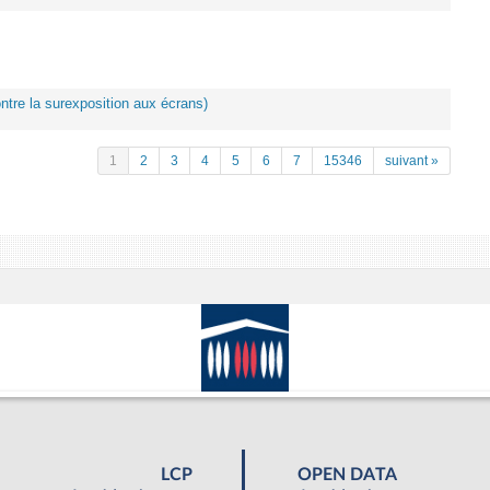
ontre la surexposition aux écrans)
1
2
3
4
5
6
7
15346
suivant »
LCP
OPEN DATA