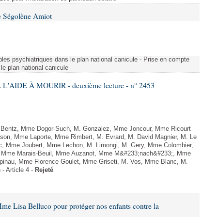
e Ségolène Amiot
les psychiatriques dans le plan national canicule - Prise en compte
le plan national canicule
L'AIDE À MOURIR - deuxième lecture - n° 2453
. Bentz, Mme Dogor-Such, M. Gonzalez, Mme Joncour, Mme Ricourt
Tesson, Mme Laporte, Mme Rimbert, M. Evrard, M. David Magnier, M. Le
c, Mme Joubert, Mme Lechon, M. Limongi, M. Gery, Mme Colombier,
rd, Mme Marais-Beuil, Mme Auzanot, Mme M&#233;nach&#233;, Mme
;pinau, Mme Florence Goulet, Mme Griseti, M. Vos, Mme Blanc, M.
- Article 4 -
Rejeté
me Lisa Belluco pour protéger nos enfants contre la