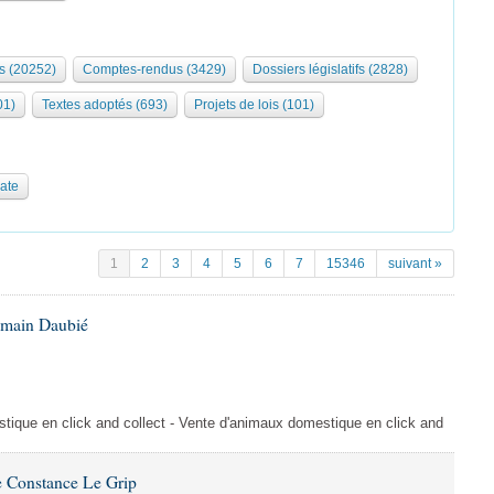
s (20252)
Comptes-rendus (3429)
Dossiers législatifs (2828)
01)
Textes adoptés (693)
Projets de lois (101)
date
1
2
3
4
5
6
7
15346
suivant »
omain Daubié
ique en click and collect - Vente d'animaux domestique en click and
 Constance Le Grip