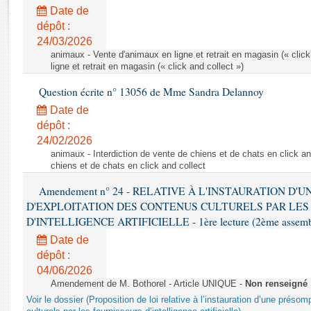
Rapports d'enquête
Date de
Rapports législatifs
dépôt :
Rapports sur l'application des lois
24/03/2026
Baromètre de l’application des lois
animaux - Vente d'animaux en ligne et retrait en magasin (« click
ligne et retrait en magasin (« click and collect »)
Question écrite n° 13056 de Mme Sandra Delannoy
Dossiers législatifs
Date de
Budget et sécurité sociale
dépôt :
Questions écrites et orales
24/02/2026
Comptes rendus des débats
animaux - Interdiction de vente de chiens et de chats en click and
chiens et de chats en click and collect
Amendement n° 24 - RELATIVE À L'INSTAURATION D'
D'EXPLOITATION DES CONTENUS CULTURELS PAR LES
D'INTELLIGENCE ARTIFICIELLE - 1ère lecture (2ème assemblé
Date de
dépôt :
04/06/2026
Amendement de M. Bothorel - Article UNIQUE -
Non renseigné
Voir le dossier (Proposition de loi relative à l’instauration d’une présom