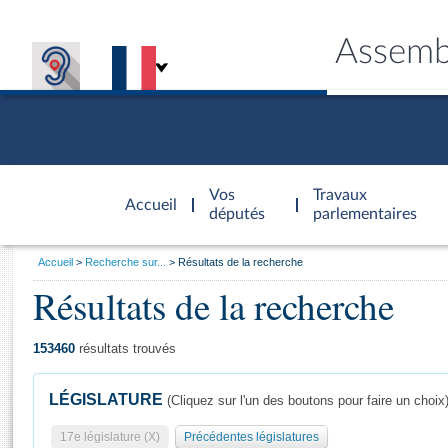
Assemb
Accèder à
la page
Vos
Travaux
Accueil
d'accueil
députés
parlementaires
Vous
Accueil
Recherche sur...
Résultats de la recherche
êtes
Résultats de la recherche
Général
ici
CONNEX
TRAVA
CONNA
DÉC
:
153460
résultats trouvés
LÉGISLATURE
(Cliquez sur l'un des boutons pour faire un choix
17e législature (X)
Précédentes législatures