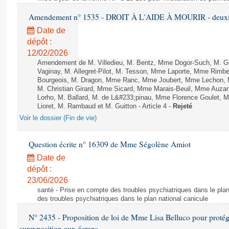
Amendement n° 1535 - DROIT À L'AIDE À MOURIR - deuxièm
Date de
dépôt :
12/02/2026
Amendement de M. Villedieu, M. Bentz, Mme Dogor-Such, M. G
Vaginay, M. Allegret-Pilot, M. Tesson, Mme Laporte, Mme Rimbe
Bourgeois, M. Dragon, Mme Ranc, Mme Joubert, Mme Lechon, M
M. Christian Girard, Mme Sicard, Mme Marais-Beuil, Mme Au
Lorho, M. Ballard, M. de L&#233;pinau, Mme Florence Goulet, 
Lioret, M. Rambaud et M. Guitton - Article 4 -
Rejeté
Voir le dossier (Fin de vie)
Question écrite n° 16309 de Mme Ségolène Amiot
Date de
dépôt :
23/06/2026
santé - Prise en compte des troubles psychiatriques dans le plan
des troubles psychiatriques dans le plan national canicule
N° 2435 - Proposition de loi de Mme Lisa Belluco pour protége
surexposition aux écrans