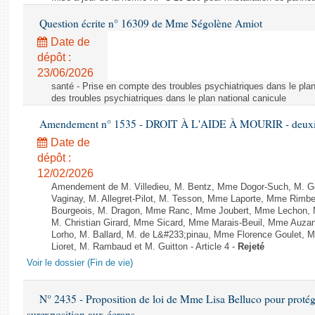
Question écrite n° 16309 de Mme Ségolène Amiot
Date de
dépôt :
23/06/2026
santé - Prise en compte des troubles psychiatriques dans le plan
des troubles psychiatriques dans le plan national canicule
Amendement n° 1535 - DROIT À L'AIDE À MOURIR - deuxièm
Date de
dépôt :
12/02/2026
Amendement de M. Villedieu, M. Bentz, Mme Dogor-Such, M. G
Vaginay, M. Allegret-Pilot, M. Tesson, Mme Laporte, Mme Rimbe
Bourgeois, M. Dragon, Mme Ranc, Mme Joubert, Mme Lechon, M
M. Christian Girard, Mme Sicard, Mme Marais-Beuil, Mme Au
Lorho, M. Ballard, M. de L&#233;pinau, Mme Florence Goulet, 
Lioret, M. Rambaud et M. Guitton - Article 4 -
Rejeté
Voir le dossier (Fin de vie)
N° 2435 - Proposition de loi de Mme Lisa Belluco pour protége
surexposition aux écrans