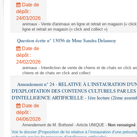
Rapports d'enquête
Date de
Rapports législatifs
dépôt :
Rapports sur l'application des lois
24/03/2026
Baromètre de l’application des lois
animaux - Vente d'animaux en ligne et retrait en magasin (« click
ligne et retrait en magasin (« click and collect »)
Question écrite n° 13056 de Mme Sandra Delannoy
Dossiers législatifs
Date de
Budget et sécurité sociale
dépôt :
Questions écrites et orales
24/02/2026
Comptes rendus des débats
animaux - Interdiction de vente de chiens et de chats en click and
chiens et de chats en click and collect
Amendement n° 24 - RELATIVE À L'INSTAURATION D'
D'EXPLOITATION DES CONTENUS CULTURELS PAR LES
D'INTELLIGENCE ARTIFICIELLE - 1ère lecture (2ème assemblé
Date de
dépôt :
04/06/2026
Amendement de M. Bothorel - Article UNIQUE -
Non renseigné
Voir le dossier (Proposition de loi relative à l’instauration d’une présom