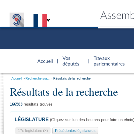
Assemb
Accèder à
la page
Vos
Travaux
Accueil
d'accueil
députés
parlementaires
Vous
Accueil
Recherche sur...
Résultats de la recherche
êtes
Résultats de la recherche
Général
ici
CONNEX
TRAVA
CONNA
DÉC
:
166583
résultats trouvés
LÉGISLATURE
(Cliquez sur l'un des boutons pour faire un choix
17e législature (X)
Précédentes législatures