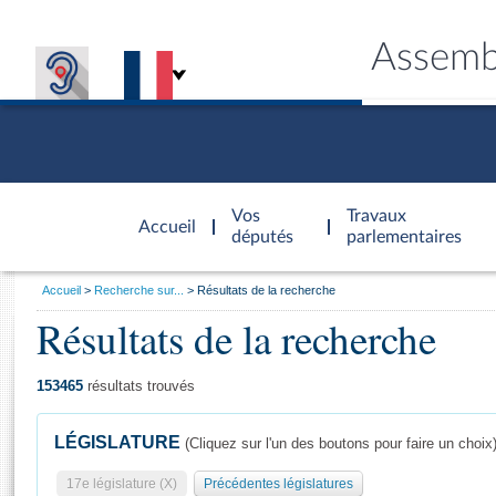
Assemb
Accèder à
la page
Vos
Travaux
Accueil
d'accueil
députés
parlementaires
Vous
Accueil
Recherche sur...
Résultats de la recherche
êtes
Résultats de la recherche
Général
ici
CONNEX
TRAVA
CONNA
DÉC
:
153465
résultats trouvés
LÉGISLATURE
(Cliquez sur l'un des boutons pour faire un choix
17e législature (X)
Précédentes législatures