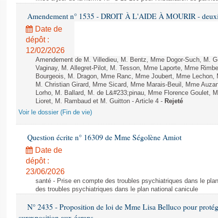
Amendement n° 1535 - DROIT À L'AIDE À MOURIR - deuxièm
Date de
dépôt :
12/02/2026
Amendement de M. Villedieu, M. Bentz, Mme Dogor-Such, M. G
Vaginay, M. Allegret-Pilot, M. Tesson, Mme Laporte, Mme Rimbe
Bourgeois, M. Dragon, Mme Ranc, Mme Joubert, Mme Lechon, M
M. Christian Girard, Mme Sicard, Mme Marais-Beuil, Mme Au
Lorho, M. Ballard, M. de L&#233;pinau, Mme Florence Goulet, 
Lioret, M. Rambaud et M. Guitton - Article 4 -
Rejeté
Voir le dossier (Fin de vie)
Question écrite n° 16309 de Mme Ségolène Amiot
Date de
dépôt :
23/06/2026
santé - Prise en compte des troubles psychiatriques dans le plan
des troubles psychiatriques dans le plan national canicule
N° 2435 - Proposition de loi de Mme Lisa Belluco pour protége
surexposition aux écrans