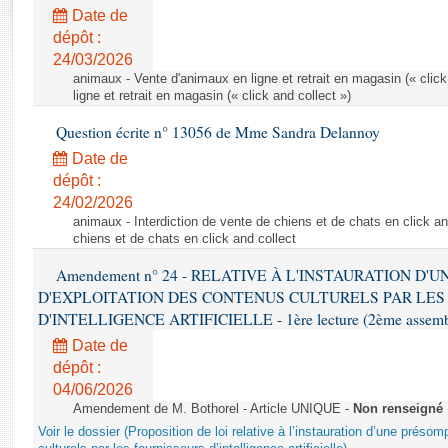
Rapports d'enquête
Date de
Rapports législatifs
dépôt :
Rapports sur l'application des lois
24/03/2026
Baromètre de l’application des lois
animaux - Vente d'animaux en ligne et retrait en magasin (« click
ligne et retrait en magasin (« click and collect »)
Question écrite n° 13056 de Mme Sandra Delannoy
Dossiers législatifs
Date de
Budget et sécurité sociale
dépôt :
Questions écrites et orales
24/02/2026
Comptes rendus des débats
animaux - Interdiction de vente de chiens et de chats en click and
chiens et de chats en click and collect
Amendement n° 24 - RELATIVE À L'INSTAURATION D'
D'EXPLOITATION DES CONTENUS CULTURELS PAR LES
D'INTELLIGENCE ARTIFICIELLE - 1ère lecture (2ème assemblé
Date de
dépôt :
04/06/2026
Amendement de M. Bothorel - Article UNIQUE -
Non renseigné
Voir le dossier (Proposition de loi relative à l’instauration d’une présom