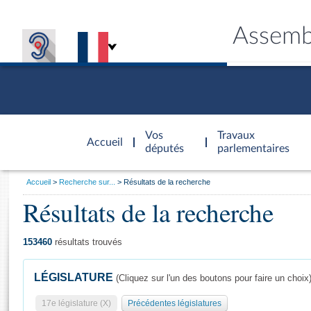
Assemb
Accèder à
la page
Vos
Travaux
Accueil
d'accueil
députés
parlementaires
Vous
Accueil
Recherche sur...
Résultats de la recherche
êtes
Résultats de la recherche
Général
ici
CONNEX
TRAVA
CONNA
DÉC
:
153460
résultats trouvés
LÉGISLATURE
(Cliquez sur l'un des boutons pour faire un choix
17e législature (X)
Précédentes législatures