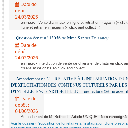
Rapports d'enquête
Date de
Rapports législatifs
dépôt :
Rapports sur l'application des lois
24/03/2026
Baromètre de l’application des lois
animaux - Vente d'animaux en ligne et retrait en magasin (« click
ligne et retrait en magasin (« click and collect »)
Question écrite n° 13056 de Mme Sandra Delannoy
Dossiers législatifs
Date de
Budget et sécurité sociale
dépôt :
Questions écrites et orales
24/02/2026
Comptes rendus des débats
animaux - Interdiction de vente de chiens et de chats en click and
chiens et de chats en click and collect
Amendement n° 24 - RELATIVE À L'INSTAURATION D'
D'EXPLOITATION DES CONTENUS CULTURELS PAR LES
D'INTELLIGENCE ARTIFICIELLE - 1ère lecture (2ème assemblé
Date de
dépôt :
04/06/2026
Amendement de M. Bothorel - Article UNIQUE -
Non renseigné
Voir le dossier (Proposition de loi relative à l’instauration d’une présom