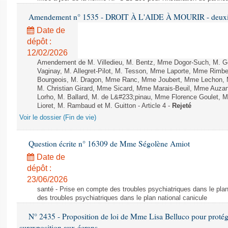
Amendement n° 1535 - DROIT À L'AIDE À MOURIR - deuxièm
Date de
dépôt :
12/02/2026
Amendement de M. Villedieu, M. Bentz, Mme Dogor-Such, M. G
Vaginay, M. Allegret-Pilot, M. Tesson, Mme Laporte, Mme Rimbe
Bourgeois, M. Dragon, Mme Ranc, Mme Joubert, Mme Lechon, M
M. Christian Girard, Mme Sicard, Mme Marais-Beuil, Mme Au
Lorho, M. Ballard, M. de L&#233;pinau, Mme Florence Goulet, 
Lioret, M. Rambaud et M. Guitton - Article 4 -
Rejeté
Voir le dossier (Fin de vie)
Question écrite n° 16309 de Mme Ségolène Amiot
Date de
dépôt :
23/06/2026
santé - Prise en compte des troubles psychiatriques dans le plan
des troubles psychiatriques dans le plan national canicule
N° 2435 - Proposition de loi de Mme Lisa Belluco pour protége
surexposition aux écrans