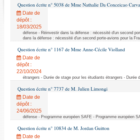
Rapports d'enquête
Question écrite n° 5038 de Mme Nathalie Da Conceicao Carv
Rapports législatifs
Date de
Rapports sur l'application des lois
dépôt :
Baromètre de l’application des lois
18/03/2025
défense - Réinvestir dans la défense : nécessité d'un second por
dans la défense : nécessité d'un second porte-avions pour la Fr
Dossiers législatifs
Question écrite n° 1167 de Mme Anne-Cécile Violland
Budget et sécurité sociale
Date de
Questions écrites et orales
dépôt :
Comptes rendus des débats
22/10/2024
étrangers - Durée de stage pour les étudiants étrangers - Durée 
Question écrite n° 7737 de M. Julien Limongi
Date de
dépôt :
24/06/2025
défense - Programme européen SAFE - Programme européen 
Question écrite n° 10834 de M. Jordan Guitton
Date de