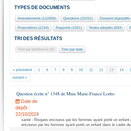
S'id
Présidence
Séance publique
Rôle et pouvoirs de l'Assemblée
Visiter l'Assemblée
TYPES DE DOCUMENTS
Fiches « Connaissance de l’Assemblée »
577 députés
Commissions et autres organes
Visite virtuelle du palais Bourbon
Amendements (122906)
Questions (20252)
Dossiers législatifs
Organisation de l'Assemblée
Groupes politiques
Europe et International
Assister à une séance
Mot
Propositions (2244)
Rapports (1001)
Textes adoptés (693)
P
Présidence
Conférence des Présidents
Bureau
Collège des Ques
Élections législatives
Contrôle et évaluation
Accès des chercheurs à l’Assemblée
TRI DES RÉSULTATS
Congrès
Les évènements
S'inscrire
Trier par pertinence (X)
Trier par date
Pétitions
Statistiques et chiffres clés
Transparence et déontologie
Vous n'ave
Patrimoine
E
Documents de référence
« précedent
1
6
7
8
9
10
11
12
13
14
La Bibliothèque
( Constitution | Règlement de l'Assemblée ... )
Documents parlementaires
suivant »
Les archives
Projets de loi
Contacts et plan d'accès
Question écrite n° 1348 de Mme Marie-France Lorho
Propositions de loi
Histoire
Photos libres de droit
Amendements
Date de
Juniors
dépôt :
Textes adoptés
Anciennes législatures
22/10/2024
santé - Risques encourus par les femmes ayant porté un enfant
Liens vers les sites publics
Rapports d'information
encourus par les femmes ayant porté un enfant dans le cadre d