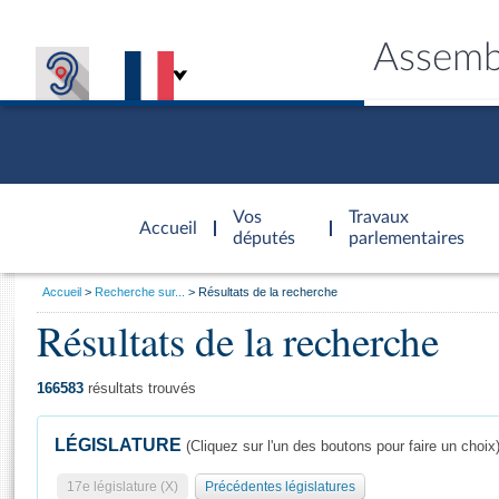
Assemb
Accèder à
la page
Vos
Travaux
Accueil
d'accueil
députés
parlementaires
Vous
Accueil
Recherche sur...
Résultats de la recherche
êtes
Résultats de la recherche
Général
ici
CONNEX
TRAVA
CONNA
DÉC
:
166583
résultats trouvés
LÉGISLATURE
(Cliquez sur l'un des boutons pour faire un choix
17e législature (X)
Précédentes législatures