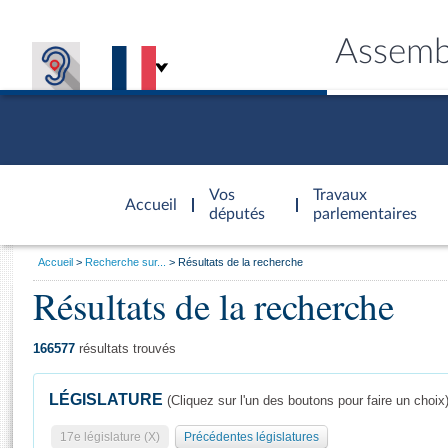
Assemb
Accèder à
la page
Vos
Travaux
Accueil
d'accueil
députés
parlementaires
Vous
Accueil
Recherche sur...
Résultats de la recherche
êtes
Résultats de la recherche
Général
ici
CONNEX
TRAVA
CONNA
DÉC
:
166577
résultats trouvés
LÉGISLATURE
(Cliquez sur l'un des boutons pour faire un choix
17e législature (X)
Précédentes législatures