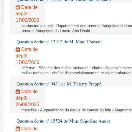
Rapports d'enquête
Date de
Rapports législatifs
dépôt :
Rapports sur l'application des lois
17/03/2026
Baromètre de l’application des lois
patrimoine culturel - Rapatriement des œuvres françaises du Lo
œuvres françaises du Louvre Abu Dhabi
Dossiers législatifs
Question écrite n° 12912 de M. Marc Chavent
Budget et sécurité sociale
Date de
Questions écrites et orales
dépôt :
17/02/2026
Comptes rendus des débats
défense - Sécurité des radios tactiques : chaîne d'approvisionn
radios tactiques : chaîne d'approvisionnement et cyber-sabotage
Question écrite n° 9431 de M. Thierry Frappé
Date de
dépôt :
26/08/2025
maladies - Augmentation du risque de cancer du foie - Augmentat
Question écrite n° 15524 de Mme Ségolène Amiot
Date de