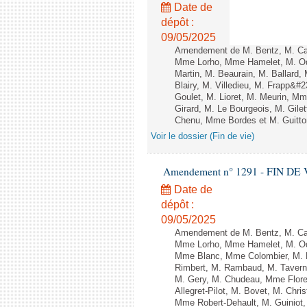
Date de
dépôt :
09/05/2025
Amendement de M. Bentz, M. Ca
Mme Lorho, Mme Hamelet, M. Odo
Martin, M. Beaurain, M. Ballard
Blairy, M. Villedieu, M. Frapp&
Goulet, M. Lioret, M. Meurin, Mme
Girard, M. Le Bourgeois, M. Gile
Chenu, Mme Bordes et M. Guitton 
Voir le dossier (Fin de vie)
Amendement n° 1291 - FIN DE VIE 
Date de
dépôt :
09/05/2025
Amendement de M. Bentz, M. Ca
Mme Lorho, Mme Hamelet, M. Odo
Mme Blanc, Mme Colombier, M. Pa
Rimbert, M. Rambaud, M. Taverne
M. Gery, M. Chudeau, Mme Floren
Allegret-Pilot, M. Bovet, M. Chri
Mme Robert-Dehault, M. Guiniot,