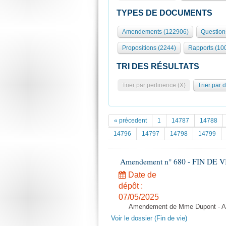
TYPES DE DOCUMENTS
Amendements (122906)
Question
Propositions (2244)
Rapports (10
TRI DES RÉSULTATS
Trier par pertinence (X)
Trier par 
« précedent
1
14787
14788
14796
14797
14798
14799
Amendement n° 680 - FIN DE VIE -
Date de
dépôt :
07/05/2025
Amendement de Mme Dupont - Art
Voir le dossier (Fin de vie)