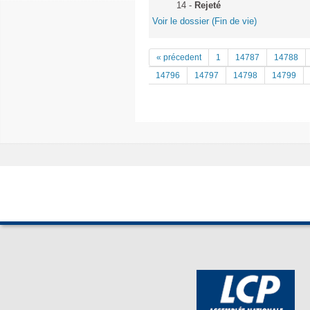
14 -
Rejeté
Voir le dossier (Fin de vie)
« précedent
1
14787
14788
14796
14797
14798
14799