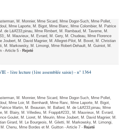
sterman, M. Monnier, Mme Sicard, Mme Dogor-Such, Mme Pollet,
ul, Mme Laporte, M. Bigot, Mme Blanc, Mme Colombier, M. Patrice
, M. de L&#233;pinau, Mme Rimbert, M. Rambaud, M. Taverne, M.
#233;, M. Mauvieux, M. Evrard, M. Gery, M. Chudeau, Mme Florence
 Joubert, M. David Magnier, M. Allegret-Pilot, M. Bovet, M. Christian
tti, M. Markowsky, M. Limongi, Mme Robert-Dehault, M. Guiniot, M.
- Article 5 -
Rejeté
- 1ère lecture (1ère assemblée saisie) - n° 1364
sterman, M. Monnier, Mme Sicard, Mme Dogor-Such, Mme Pollet,
ul, Mme Loir, M. Bernhardt, Mme Ranc, Mme Laporte, M. Bigot,
trice Martin, M. Beaurain, M. Ballard, M. de L&#233;pinau, Mme
, M. Blairy, M. Villedieu, M. Frapp&#233;, M. Mauvieux, M. Evrard,
ce Goulet, M. Lioret, M. Meurin, Mme Joubert, M. David Magnier, M.
stian Girard, M. Le Bourgeois, M. Giletti, M. Markowsky, M. Limongi,
 M. Chenu, Mme Bordes et M. Guitton - Article 7 -
Rejeté