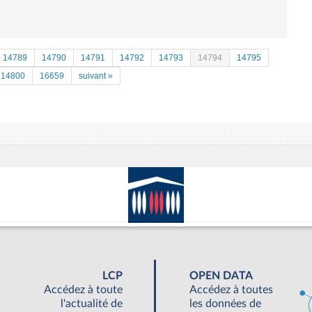
14789
14790
14791
14792
14793
14794
14795
14800
16659
suivant »
LCP
OPEN DATA
Accédez à toute
Accédez à toutes
l'actualité de
les données de