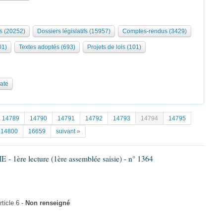
s (20252)
Dossiers législatifs (15957)
Comptes-rendus (3429)
01)
Textes adoptés (693)
Projets de lois (101)
date
14789
14790
14791
14792
14793
14794
14795
14800
16659
suivant »
 1ère lecture (1ère assemblée saisie) - n° 1364
icle 6 -
Non renseigné