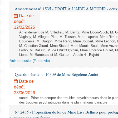
Amendement n° 1535 - DROIT À L'AIDE À MOURIR - deuxièm
Date de
dépôt :
12/02/2026
Amendement de M. Villedieu, M. Bentz, Mme Dogor-Such, M. G
Vaginay, M. Allegret-Pilot, M. Tesson, Mme Laporte, Mme Rimbe
Bourgeois, M. Dragon, Mme Ranc, Mme Joubert, Mme Lechon, M
M. Christian Girard, Mme Sicard, Mme Marais-Beuil, Mme Au
Lorho, M. Ballard, M. de L&#233;pinau, Mme Florence Goulet, 
Lioret, M. Rambaud et M. Guitton - Article 4 -
Rejeté
Voir le dossier (Fin de vie)
Question écrite n° 16309 de Mme Ségolène Amiot
Date de
dépôt :
23/06/2026
santé - Prise en compte des troubles psychiatriques dans le plan
des troubles psychiatriques dans le plan national canicule
N° 2435 - Proposition de loi de Mme Lisa Belluco pour protége
surexposition aux écrans