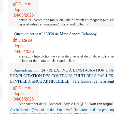
Rapports d'enquête
Date de
Rapports législatifs
dépôt :
Rapports sur l'application des lois
24/03/2026
Baromètre de l’application des lois
animaux - Vente d'animaux en ligne et retrait en magasin (« click
ligne et retrait en magasin (« click and collect »)
Question écrite n° 13056 de Mme Sandra Delannoy
Dossiers législatifs
Date de
Budget et sécurité sociale
dépôt :
Questions écrites et orales
24/02/2026
Comptes rendus des débats
animaux - Interdiction de vente de chiens et de chats en click and
chiens et de chats en click and collect
Amendement n° 24 - RELATIVE À L'INSTAURATION D'
D'EXPLOITATION DES CONTENUS CULTURELS PAR LES
D'INTELLIGENCE ARTIFICIELLE - 1ère lecture (2ème assemblé
Date de
dépôt :
04/06/2026
Amendement de M. Bothorel - Article UNIQUE -
Non renseigné
Voir le dossier (Proposition de loi relative à l’instauration d’une présom