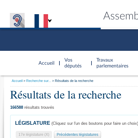
Assemb
Accèder à
la page
Vos
Travaux
Accueil
d'accueil
députés
parlementaires
Vous
Accueil
Recherche sur...
Résultats de la recherche
êtes
Résultats de la recherche
Général
ici
CONNEX
TRAVA
CONNA
DÉC
:
166588
résultats trouvés
LÉGISLATURE
(Cliquez sur l'un des boutons pour faire un choix
17e législature (X)
Précédentes législatures