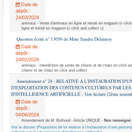
Rapports d'enquête
Date de
Rapports législatifs
dépôt :
Rapports sur l'application des lois
24/03/2026
Baromètre de l’application des lois
animaux - Vente d'animaux en ligne et retrait en magasin (« click
ligne et retrait en magasin (« click and collect »)
Question écrite n° 13056 de Mme Sandra Delannoy
Dossiers législatifs
Date de
Budget et sécurité sociale
dépôt :
Questions écrites et orales
24/02/2026
Comptes rendus des débats
animaux - Interdiction de vente de chiens et de chats en click and
chiens et de chats en click and collect
Amendement n° 24 - RELATIVE À L'INSTAURATION D'
D'EXPLOITATION DES CONTENUS CULTURELS PAR LES
D'INTELLIGENCE ARTIFICIELLE - 1ère lecture (2ème assemblé
Date de
dépôt :
04/06/2026
Amendement de M. Bothorel - Article UNIQUE -
Non renseigné
Voir le dossier (Proposition de loi relative à l’instauration d’une présom