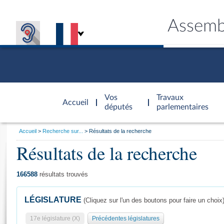
Assemb
Accèder à
la page
Vos
Travaux
Accueil
d'accueil
députés
parlementaires
Vous
Accueil
Recherche sur...
Résultats de la recherche
êtes
Résultats de la recherche
Général
ici
CONNEX
TRAVA
CONNA
DÉC
:
166588
résultats trouvés
LÉGISLATURE
(Cliquez sur l'un des boutons pour faire un choix
17e législature (X)
Précédentes législatures