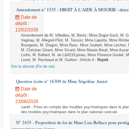
Amendement n° 1535 - DROIT À L'AIDE À MOURIR - deuxièm
Date de
dépôt :
12/02/2026
Amendement de M. Villedieu, M. Bentz, Mme Dogor-Such, M. G
Vaginay, M. Allegret-Pilot, M. Tesson, Mme Laporte, Mme Rimbe
Bourgeois, M. Dragon, Mme Ranc, Mme Joubert, Mme Lechon, M
M. Christian Girard, Mme Sicard, Mme Marais-Beuil, Mme Au
Lorho, M. Ballard, M. de L&#233;pinau, Mme Florence Goulet, 
Lioret, M. Rambaud et M. Guitton - Article 4 -
Rejeté
Voir le dossier (Fin de vie)
Question écrite n° 16309 de Mme Ségolène Amiot
Date de
dépôt :
23/06/2026
santé - Prise en compte des troubles psychiatriques dans le plan
des troubles psychiatriques dans le plan national canicule
N° 2435 - Proposition de loi de Mme Lisa Belluco pour protége
surexposition aux écrans