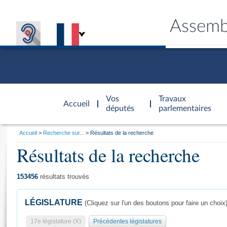
Assemb
Accèder à
la page
Vos
Travaux
Accueil
d'accueil
députés
parlementaires
Vous
Accueil
Recherche sur...
Résultats de la recherche
êtes
Résultats de la recherche
Général
ici
CONNEX
TRAVA
CONNA
DÉC
:
153456
résultats trouvés
LÉGISLATURE
(Cliquez sur l'un des boutons pour faire un choix
17e législature (X)
Précédentes législatures