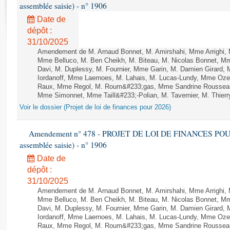
Rapports d'enquête
assemblée saisie) - n° 1906
Rapports législatifs
Date de
Rapports sur l'application des lois
dépôt :
Baromètre de l’application des lois
31/10/2025
Amendement de M. Arnaud Bonnet, M. Amirshahi, Mme Arrighi, 
Mme Belluco, M. Ben Cheikh, M. Biteau, M. Nicolas Bonnet, Mm
Davi, M. Duplessy, M. Fournier, Mme Garin, M. Damien Girard,
Dossiers législatifs
Iordanoff, Mme Laernoes, M. Lahais, M. Lucas-Lundy, Mme Oz
Budget et sécurité sociale
Raux, Mme Regol, M. Roum&#233;gas, Mme Sandrine Rousseau
Questions écrites et orales
Mme Simonnet, Mme Taill&#233;-Polian, M. Tavernier, M. Thierry
Voir le dossier (Projet de loi de finances pour 2026)
Comptes rendus des débats
Amendement n° 478 - PROJET DE LOI DE FINANCES POUR 20
assemblée saisie) - n° 1906
Date de
dépôt :
31/10/2025
Amendement de M. Arnaud Bonnet, M. Amirshahi, Mme Arrighi, 
Mme Belluco, M. Ben Cheikh, M. Biteau, M. Nicolas Bonnet, Mm
Davi, M. Duplessy, M. Fournier, Mme Garin, M. Damien Girard,
Iordanoff, Mme Laernoes, M. Lahais, M. Lucas-Lundy, Mme Oz
Raux, Mme Regol, M. Roum&#233;gas, Mme Sandrine Rousseau