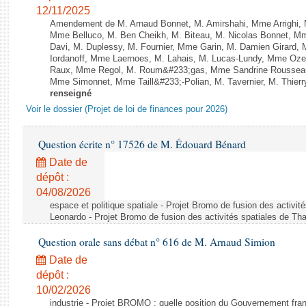
12/11/2025
Amendement de M. Arnaud Bonnet, M. Amirshahi, Mme Arrighi, 
Mme Belluco, M. Ben Cheikh, M. Biteau, M. Nicolas Bonnet, Mm
Davi, M. Duplessy, M. Fournier, Mme Garin, M. Damien Girard,
Iordanoff, Mme Laernoes, M. Lahais, M. Lucas-Lundy, Mme Oz
Raux, Mme Regol, M. Roum&#233;gas, Mme Sandrine Rousseau
Mme Simonnet, Mme Taill&#233;-Polian, M. Tavernier, M. Thierry
renseigné
Voir le dossier (Projet de loi de finances pour 2026)
Question écrite n° 17526 de M. Édouard Bénard
Date de
dépôt :
04/08/2026
espace et politique spatiale - Projet Bromo de fusion des activit
Leonardo - Projet Bromo de fusion des activités spatiales de Tha
Question orale sans débat n° 616 de M. Arnaud Simion
Date de
dépôt :
10/02/2026
industrie - Projet BROMO : quelle position du Gouvernement fran