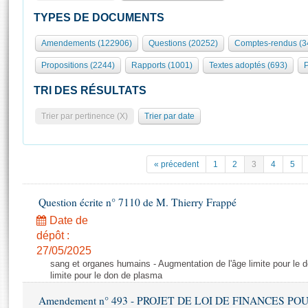
S'id
Présidence
Séance publique
Rôle et pouvoirs de l'Assemblée
Visiter l'Assemblée
TYPES DE DOCUMENTS
Fiches « Connaissance de l’Assemblée »
577 députés
Commissions et autres organes
Visite virtuelle du palais Bourbon
Amendements (122906)
Questions (20252)
Comptes-rendus (3
Organisation de l'Assemblée
Groupes politiques
Europe et International
Assister à une séance
Mot
Propositions (2244)
Rapports (1001)
Textes adoptés (693)
P
Présidence
Conférence des Présidents
Bureau
Collège des Ques
Élections législatives
Contrôle et évaluation
Accès des chercheurs à l’Assemblée
TRI DES RÉSULTATS
Congrès
Les évènements
S'inscrire
Trier par pertinence (X)
Trier par date
Pétitions
Statistiques et chiffres clés
Transparence et déontologie
Vous n'ave
Patrimoine
E
Documents de référence
« précedent
1
2
3
4
5
La Bibliothèque
( Constitution | Règlement de l'Assemblée ... )
Documents parlementaires
Les archives
Question écrite n° 7110 de M. Thierry Frappé
Projets de loi
Contacts et plan d'accès
Date de
Propositions de loi
Histoire
Photos libres de droit
dépôt :
Amendements
Juniors
27/05/2025
Textes adoptés
sang et organes humains - Augmentation de l'âge limite pour le 
Anciennes législatures
limite pour le don de plasma
Liens vers les sites publics
Rapports d'information
Amendement n° 493 - PROJET DE LOI DE FINANCES POUR 20