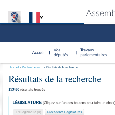
Assemb
Accèder à
la page
Vos
Travaux
Accueil
d'accueil
députés
parlementaires
Vous
Accueil
Recherche sur...
Résultats de la recherche
êtes
Résultats de la recherche
Général
ici
CONNEX
TRAVA
CONNA
DÉC
:
153460
résultats trouvés
LÉGISLATURE
(Cliquez sur l'un des boutons pour faire un choix
17e législature (X)
Précédentes législatures