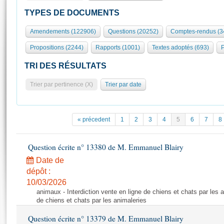
S'id
Présidence
Séance publique
Rôle et pouvoirs de l'Assemblée
Visiter l'Assemblée
TYPES DE DOCUMENTS
Fiches « Connaissance de l’Assemblée »
577 députés
Commissions et autres organes
Visite virtuelle du palais Bourbon
Amendements (122906)
Questions (20252)
Comptes-rendus (3
Organisation de l'Assemblée
Groupes politiques
Europe et International
Assister à une séance
Mot
Propositions (2244)
Rapports (1001)
Textes adoptés (693)
P
Présidence
Conférence des Présidents
Bureau
Collège des Ques
Élections législatives
Contrôle et évaluation
Accès des chercheurs à l’Assemblée
TRI DES RÉSULTATS
Congrès
Les évènements
S'inscrire
Trier par pertinence (X)
Trier par date
Pétitions
Statistiques et chiffres clés
Transparence et déontologie
Vous n'ave
Patrimoine
E
Documents de référence
« précedent
1
2
3
4
5
6
7
8
La Bibliothèque
( Constitution | Règlement de l'Assemblée ... )
Documents parlementaires
Les archives
Question écrite n° 13380 de M. Emmanuel Blairy
Projets de loi
Contacts et plan d'accès
Date de
Propositions de loi
Histoire
Photos libres de droit
dépôt :
Amendements
Juniors
10/03/2026
Textes adoptés
animaux - Interdiction vente en ligne de chiens et chats par les a
Anciennes législatures
de chiens et chats par les animaleries
Liens vers les sites publics
Rapports d'information
Question écrite n° 13379 de M. Emmanuel Blairy