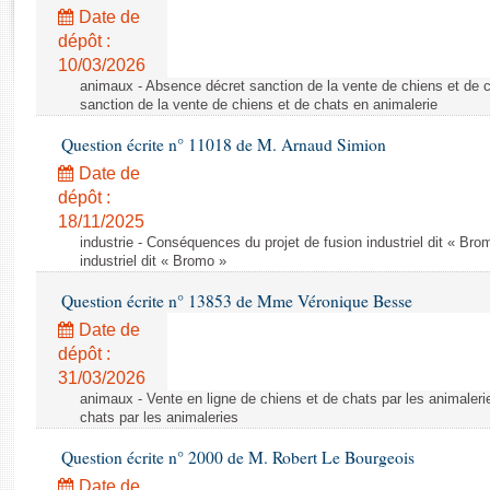
Rapports d'enquête
Date de
Rapports législatifs
dépôt :
Rapports sur l'application des lois
10/03/2026
Baromètre de l’application des lois
animaux - Absence décret sanction de la vente de chiens et de 
sanction de la vente de chiens et de chats en animalerie
Question écrite n° 11018 de M. Arnaud Simion
Dossiers législatifs
Date de
Budget et sécurité sociale
dépôt :
Questions écrites et orales
18/11/2025
Comptes rendus des débats
industrie - Conséquences du projet de fusion industriel dit « Br
industriel dit « Bromo »
Question écrite n° 13853 de Mme Véronique Besse
Date de
dépôt :
31/03/2026
animaux - Vente en ligne de chiens et de chats par les animaleri
chats par les animaleries
Question écrite n° 2000 de M. Robert Le Bourgeois
Date de