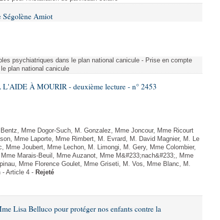
e Ségolène Amiot
les psychiatriques dans le plan national canicule - Prise en compte
le plan national canicule
L'AIDE À MOURIR - deuxième lecture - n° 2453
. Bentz, Mme Dogor-Such, M. Gonzalez, Mme Joncour, Mme Ricourt
Tesson, Mme Laporte, Mme Rimbert, M. Evrard, M. David Magnier, M. Le
c, Mme Joubert, Mme Lechon, M. Limongi, M. Gery, Mme Colombier,
rd, Mme Marais-Beuil, Mme Auzanot, Mme M&#233;nach&#233;, Mme
;pinau, Mme Florence Goulet, Mme Griseti, M. Vos, Mme Blanc, M.
- Article 4 -
Rejeté
me Lisa Belluco pour protéger nos enfants contre la