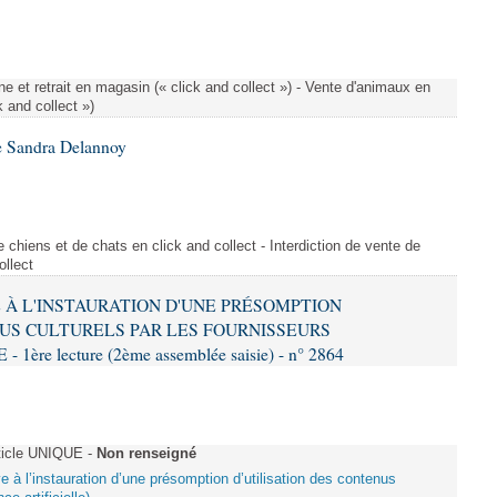
e et retrait en magasin (« click and collect ») - Vente d'animaux en
k and collect »)
e Sandra Delannoy
 chiens et de chats en click and collect - Interdiction de vente de
ollect
VE À L'INSTAURATION D'UNE PRÉSOMPTION
US CULTURELS PAR LES FOURNISSEURS
re lecture (2ème assemblée saisie) - n° 2864
ticle UNIQUE -
Non renseigné
ive à l’instauration d’une présomption d’utilisation des contenus