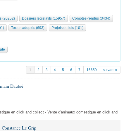
s (20252)
Dossiers législatifs (15957)
Comptes-rendus (3434)
01)
Textes adoptés (693)
Projets de lois (101)
date
1
2
3
4
5
6
7
16659
suivant »
omain Daubié
ique en click and collect - Vente d'animaux domestique en click and
 Constance Le Grip