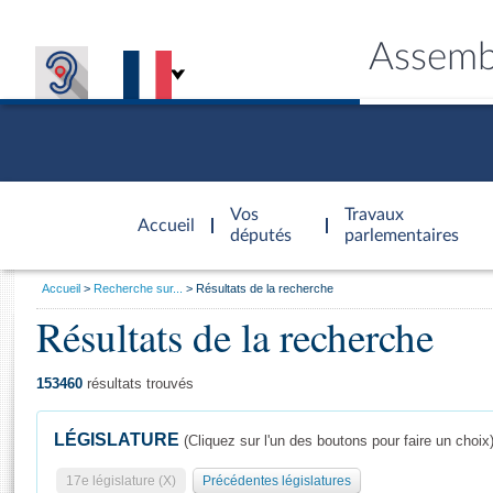
Assemb
Accèder à
la page
Vos
Travaux
Accueil
d'accueil
députés
parlementaires
Vous
Accueil
Recherche sur...
Résultats de la recherche
êtes
Résultats de la recherche
Général
ici
CONNEX
TRAVA
CONNA
DÉC
:
153460
résultats trouvés
LÉGISLATURE
(Cliquez sur l'un des boutons pour faire un choix
17e législature (X)
Précédentes législatures