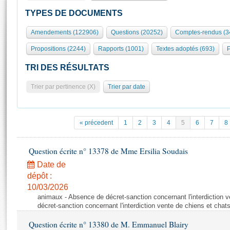
S'id
Présidence
Séance publique
Rôle et pouvoirs de l'Assemblée
Visiter l'Assemblée
TYPES DE DOCUMENTS
Fiches « Connaissance de l’Assemblée »
577 députés
Commissions et autres organes
Visite virtuelle du palais Bourbon
Amendements (122906)
Questions (20252)
Comptes-rendus (3
Organisation de l'Assemblée
Groupes politiques
Europe et International
Assister à une séance
Mot
Propositions (2244)
Rapports (1001)
Textes adoptés (693)
P
Présidence
Conférence des Présidents
Bureau
Collège des Ques
Élections législatives
Contrôle et évaluation
Accès des chercheurs à l’Assemblée
TRI DES RÉSULTATS
Congrès
Les évènements
S'inscrire
Trier par pertinence (X)
Trier par date
Pétitions
Statistiques et chiffres clés
Transparence et déontologie
Vous n'ave
Patrimoine
E
Documents de référence
« précedent
1
2
3
4
5
6
7
8
La Bibliothèque
( Constitution | Règlement de l'Assemblée ... )
Documents parlementaires
Les archives
Question écrite n° 13378 de Mme Ersilia Soudais
Projets de loi
Contacts et plan d'accès
Date de
Propositions de loi
Histoire
Photos libres de droit
dépôt :
Amendements
Juniors
10/03/2026
Textes adoptés
animaux - Absence de décret-sanction concernant l'interdiction 
Anciennes législatures
décret-sanction concernant l'interdiction vente de chiens et chat
Liens vers les sites publics
Rapports d'information
Question écrite n° 13380 de M. Emmanuel Blairy