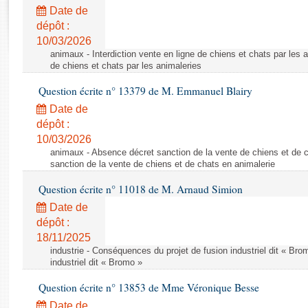
Rapports d'enquête
Date de
Rapports législatifs
dépôt :
Rapports sur l'application des lois
10/03/2026
Baromètre de l’application des lois
animaux - Interdiction vente en ligne de chiens et chats par les a
de chiens et chats par les animaleries
Question écrite n° 13379 de M. Emmanuel Blairy
Dossiers législatifs
Date de
Budget et sécurité sociale
dépôt :
Questions écrites et orales
10/03/2026
Comptes rendus des débats
animaux - Absence décret sanction de la vente de chiens et de 
sanction de la vente de chiens et de chats en animalerie
Question écrite n° 11018 de M. Arnaud Simion
Date de
dépôt :
18/11/2025
industrie - Conséquences du projet de fusion industriel dit « Br
industriel dit « Bromo »
Question écrite n° 13853 de Mme Véronique Besse
Date de