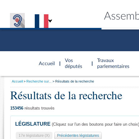
Assemb
Accèder à
la page
Vos
Travaux
Accueil
d'accueil
députés
parlementaires
Vous
Accueil
Recherche sur...
Résultats de la recherche
êtes
Résultats de la recherche
Général
ici
CONNEX
TRAVA
CONNA
DÉC
:
153456
résultats trouvés
LÉGISLATURE
(Cliquez sur l'un des boutons pour faire un choix
17e législature (X)
Précédentes législatures