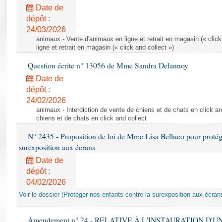
Rapports d'enquête
Date de
Rapports législatifs
dépôt :
Rapports sur l'application des lois
24/03/2026
Baromètre de l’application des lois
animaux - Vente d'animaux en ligne et retrait en magasin (« click
ligne et retrait en magasin (« click and collect »)
Question écrite n° 13056 de Mme Sandra Delannoy
Dossiers législatifs
Date de
Budget et sécurité sociale
dépôt :
Questions écrites et orales
24/02/2026
Comptes rendus des débats
animaux - Interdiction de vente de chiens et de chats en click and
chiens et de chats en click and collect
N° 2435 - Proposition de loi de Mme Lisa Belluco pour protége
surexposition aux écrans
Date de
dépôt :
04/02/2026
Voir le dossier (Protéger nos enfants contre la surexposition aux écran
Amendement n° 24 - RELATIVE À L'INSTAURATION D'