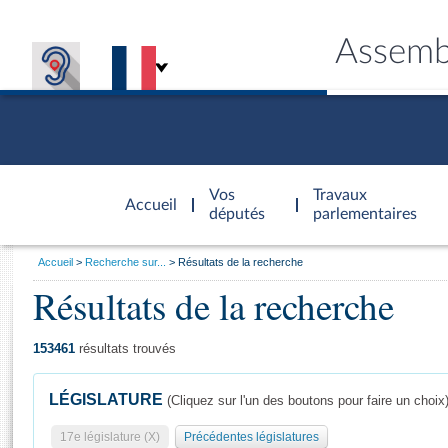
Assemb
Accèder à
la page
Vos
Travaux
Accueil
d'accueil
députés
parlementaires
Vous
Accueil
Recherche sur...
Résultats de la recherche
êtes
Résultats de la recherche
Général
ici
CONNEX
TRAVA
CONNA
DÉC
:
153461
résultats trouvés
LÉGISLATURE
(Cliquez sur l'un des boutons pour faire un choix
17e législature (X)
Précédentes législatures