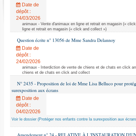
Rapports d'enquête
Date de
Rapports législatifs
dépôt :
Rapports sur l'application des lois
24/03/2026
Baromètre de l’application des lois
animaux - Vente d'animaux en ligne et retrait en magasin (« click
ligne et retrait en magasin (« click and collect »)
Question écrite n° 13056 de Mme Sandra Delannoy
Dossiers législatifs
Date de
Budget et sécurité sociale
dépôt :
Questions écrites et orales
24/02/2026
Comptes rendus des débats
animaux - Interdiction de vente de chiens et de chats en click and
chiens et de chats en click and collect
N° 2435 - Proposition de loi de Mme Lisa Belluco pour protége
surexposition aux écrans
Date de
dépôt :
04/02/2026
Voir le dossier (Protéger nos enfants contre la surexposition aux écran
Amendement n° 24 - RELATIVE À L'INSTAURATION D'