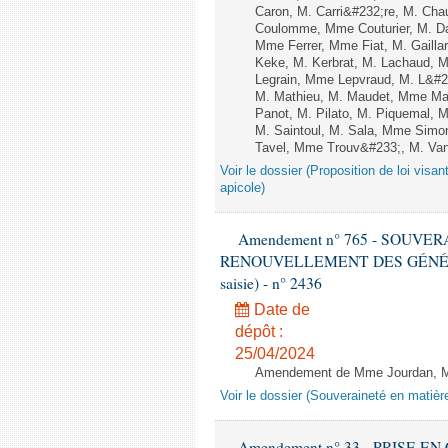
Caron, M. Carri&#232;re, M. Cha
Coulomme, Mme Couturier, M. Da
Mme Ferrer, Mme Fiat, M. Gaill
Keke, M. Kerbrat, M. Lachaud, 
Legrain, Mme Lepvraud, M. L&#2
M. Mathieu, M. Maudet, Mme Ma
Panot, M. Pilato, M. Piquemal,
M. Saintoul, M. Sala, Mme Simo
Tavel, Mme Trouv&#233;, M. Vanni
Voir le dossier (Proposition de loi visant
apicole)
Amendement n° 765 - SOUVE
RENOUVELLEMENT DES GÉNÉRATI
saisie) - n° 2436
Date de
dépôt :
25/04/2024
Amendement de Mme Jourdan, M. Be
Voir le dossier (Souveraineté en matièr
Amendement n° 33 - PRISE 