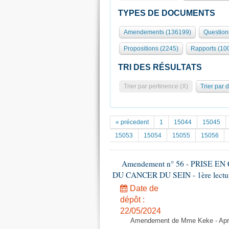
TYPES DE DOCUMENTS
Amendements (136199)
Question
Propositions (2245)
Rapports (10
TRI DES RÉSULTATS
Trier par pertinence (X)
Trier par 
« précedent
1
15044
15045
15053
15054
15055
15056
Amendement n° 56 - PRISE 
DU CANCER DU SEIN - 1ère lecture 
Date de
dépôt :
22/05/2024
Amendement de Mme Keke - Aprè