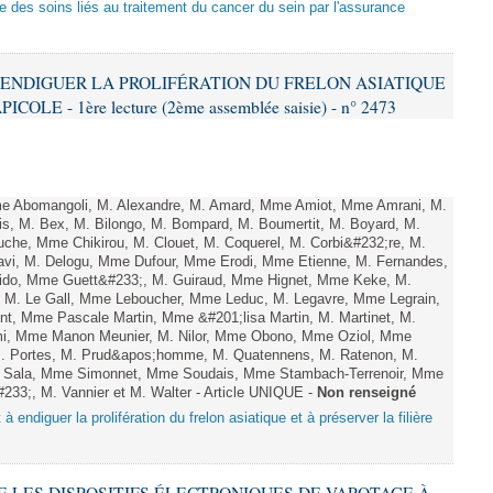
le des soins liés au traitement du cancer du sein par l'assurance
 À ENDIGUER LA PROLIFÉRATION DU FRELON ASIATIQUE
LE - 1ère lecture (2ème assemblée saisie) - n° 2473
 Abomangoli, M. Alexandre, M. Amard, Mme Amiot, Mme Amrani, M.
is, M. Bex, M. Bilongo, M. Bompard, M. Boumertit, M. Boyard, M.
uche, Mme Chikirou, M. Clouet, M. Coquerel, M. Corbi&#232;re, M.
vi, M. Delogu, Mme Dufour, Mme Erodi, Mme Etienne, M. Fernandes,
rido, Mme Guett&#233;, M. Guiraud, Mme Hignet, Mme Keke, M.
y, M. Le Gall, Mme Leboucher, Mme Leduc, M. Legavre, Mme Legrain,
, Mme Pascale Martin, Mme &#201;lisa Martin, M. Martinet, M.
i, Mme Manon Meunier, M. Nilor, Mme Obono, Mme Oziol, Mme
 M. Portes, M. Prud&apos;homme, M. Quatennens, M. Ratenon, M.
M. Sala, Mme Simonnet, Mme Soudais, Mme Stambach-Terrenoir, Mme
233;, M. Vannier et M. Walter - Article UNIQUE -
Non renseigné
 à endiguer la prolifération du frelon asiatique et à préserver la filière