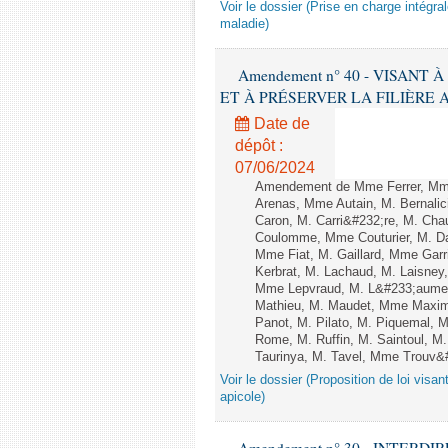
Voir le dossier (Prise en charge intégra
maladie)
Amendement n° 40 - VISANT
ET À PRÉSERVER LA FILIÈRE APICO
Date de
dépôt :
07/06/2024
Amendement de Mme Ferrer, Mme
Arenas, Mme Autain, M. Bernalic
Caron, M. Carri&#232;re, M. Cha
Coulomme, Mme Couturier, M. Da
Mme Fiat, M. Gaillard, Mme Gar
Kerbrat, M. Lachaud, M. Laisne
Mme Lepvraud, M. L&#233;aument
Mathieu, M. Maudet, Mme Maxim
Panot, M. Pilato, M. Piquemal,
Rome, M. Ruffin, M. Saintoul, 
Taurinya, M. Tavel, Mme Trouv&#
Voir le dossier (Proposition de loi visant
apicole)