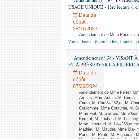
Amendement n° 30 - INTERD
USAGE UNIQUE - 1ère lecture (1ère 
Date de
dépôt :
28/11/2023
Amendement de Mme Pasquini, rap
Voir le dossier (Interdire les dispositi
Amendement n° 38 - VISANT
ET À PRÉSERVER LA FILIÈRE APICO
Date de
dépôt :
07/06/2024
Amendement de Mme Ferrer, Mme
Arenas, Mme Autain, M. Bernalic
Caron, M. Carri&#232;re, M. Cha
Coulomme, Mme Couturier, M. Da
Mme Fiat, M. Gaillard, Mme Gar
Kerbrat, M. Lachaud, M. Laisne
Mme Lepvraud, M. L&#233;aument
Mathieu, M. Maudet, Mme Maxim
Panot, M. Pilato, M. Piquemal,