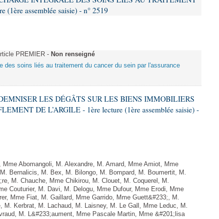
(1ère assemblée saisie) - n° 2519
rticle PREMIER -
Non renseigné
le des soins liés au traitement du cancer du sein par l'assurance
INDEMNISER LES DÉGÂTS SUR LES BIENS IMMOBILIERS
NT DE L’ARGILE - 1ère lecture (1ère assemblée saisie) -
 Mme Abomangoli, M. Alexandre, M. Amard, Mme Amiot, Mme
M. Bernalicis, M. Bex, M. Bilongo, M. Bompard, M. Boumertit, M.
;re, M. Chauche, Mme Chikirou, M. Clouet, M. Coquerel, M.
e Couturier, M. Davi, M. Delogu, Mme Dufour, Mme Erodi, Mme
er, Mme Fiat, M. Gaillard, Mme Garrido, Mme Guett&#233;, M.
 M. Kerbrat, M. Lachaud, M. Laisney, M. Le Gall, Mme Leduc, M.
vraud, M. L&#233;aument, Mme Pascale Martin, Mme &#201;lisa