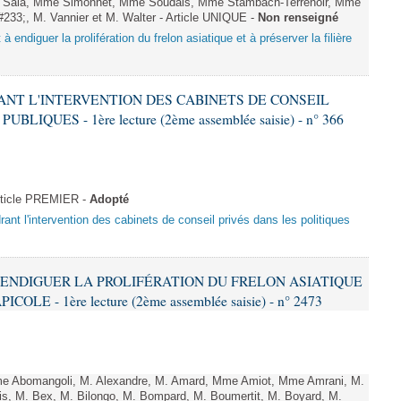
M. Sala, Mme Simonnet, Mme Soudais, Mme Stambach-Terrenoir, Mme
233;, M. Vannier et M. Walter - Article UNIQUE -
Non renseigné
 à endiguer la prolifération du frelon asiatique et à préserver la filière
RANT L'INTERVENTION DES CABINETS DE CONSEIL
IQUES - 1ère lecture (2ème assemblée saisie) - n° 366
rticle PREMIER -
Adopté
drant l'intervention des cabinets de conseil privés dans les politiques
 À ENDIGUER LA PROLIFÉRATION DU FRELON ASIATIQUE
LE - 1ère lecture (2ème assemblée saisie) - n° 2473
 Abomangoli, M. Alexandre, M. Amard, Mme Amiot, Mme Amrani, M.
is, M. Bex, M. Bilongo, M. Bompard, M. Boumertit, M. Boyard, M.