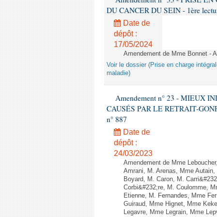
DU CANCER DU SEIN - 1ère lecture 
Date de
dépôt :
17/05/2024
Amendement de Mme Bonnet - A
Voir le dossier (Prise en charge intégra
maladie)
Amendement n° 23 - MIEUX 
CAUSÉS PAR LE RETRAIT-GONFLEME
n° 887
Date de
dépôt :
24/03/2023
Amendement de Mme Leboucher,
Amrani, M. Arenas, Mme Autain, 
Boyard, M. Caron, M. Carri&#232
Corbi&#232;re, M. Coulomme, Mm
Etienne, M. Fernandes, Mme Ferr
Guiraud, Mme Hignet, Mme Keke,
Legavre, Mme Legrain, Mme Lep