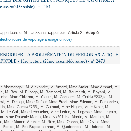
IRE LES DISPOSITIFS ÉLECTRONIQUES DE VAPOTAGE À
assemblée saisie) - n° 464
porteure et M. Lauzzana, rapporteur - Article 2 -
Adopté
fs électroniques de vapotage à usage unique)
 À ENDIGUER LA PROLIFÉRATION DU FRELON ASIATIQUE
LE - 1ère lecture (2ème assemblée saisie) - n° 2473
 Abomangoli, M. Alexandre, M. Amard, Mme Amiot, Mme Amrani, M.
is, M. Bex, M. Bilongo, M. Bompard, M. Boumertit, M. Boyard, M.
uche, Mme Chikirou, M. Clouet, M. Coquerel, M. Corbi&#232;re, M.
vi, M. Delogu, Mme Dufour, Mme Erodi, Mme Etienne, M. Fernandes,
rido, Mme Guett&#233;, M. Guiraud, Mme Hignet, Mme Keke, M.
y, M. Le Gall, Mme Leboucher, Mme Leduc, M. Legavre, Mme Legrain,
, Mme Pascale Martin, Mme &#201;lisa Martin, M. Martinet, M.
i, Mme Manon Meunier, M. Nilor, Mme Obono, Mme Oziol, Mme
 M. Portes, M. Prud&apos;homme, M. Quatennens, M. Ratenon, M.