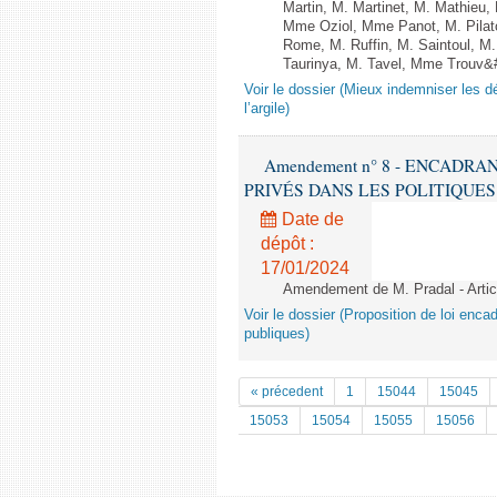
Martin, M. Martinet, M. Mathie
Mme Oziol, Mme Panot, M. Pilat
Rome, M. Ruffin, M. Saintoul, 
Taurinya, M. Tavel, Mme Trouv&#23
Voir le dossier (Mieux indemniser les d
l’argile)
Amendement n° 8 - ENCADR
PRIVÉS DANS LES POLITIQUES PUBL
Date de
dépôt :
17/01/2024
Amendement de M. Pradal - Artic
Voir le dossier (Proposition de loi enca
publiques)
« précedent
1
15044
15045
15053
15054
15055
15056