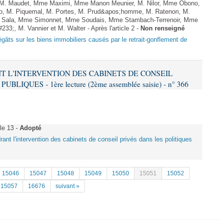
u, M. Maudet, Mme Maximi, Mme Manon Meunier, M. Nilor, Mme Obono,
o, M. Piquemal, M. Portes, M. Prud&apos;homme, M. Ratenon, M.
M. Sala, Mme Simonnet, Mme Soudais, Mme Stambach-Terrenoir, Mme
3;, M. Vannier et M. Walter - Après l'article 2 -
Non renseigné
égâts sur les biens immobiliers causés par le retrait-gonflement de
ANT L'INTERVENTION DES CABINETS DE CONSEIL
IQUES - 1ère lecture (2ème assemblée saisie) - n° 366
le 13 -
Adopté
drant l'intervention des cabinets de conseil privés dans les politiques
15046
15047
15048
15049
15050
15051
15052
15057
16676
suivant »