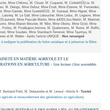
uche, Mme Chikirou, M. Clouet, M. Coquerel, M. Corbi&#232;re, M.
vi, M. Delogu, Mme Dufour, Mme Erodi, Mme Etienne, M. Fernandes,
ard, Mme Garrido, Mme Guett&#233;, M. Guiraud, Mme Hignet, Mme
M. Laisney, M. Le Gall, Mme Leboucher, Mme Leduc, M. Legavre, Mme
33;aument, Mme Pascale Martin, Mme &#201;lisa Martin, M. Martinet,
ximi, Mme Manon Meunier, M. Nilor, Mme Obono, Mme Oziol, Mme
 M. Portes, M. Prud&apos;homme, M. Quatennens, M. Rome, M. Ruffin,
nnet, Mme Soudais, Mme Stambach-Terrenoir, Mme Taurinya, M.
er et M. Walter - Après l'article UNIQUE -
Non renseigné
 à endiguer la prolifération du frelon asiatique et à préserver la filière
RAINETÉ EN MATIÈRE AGRICOLE ET LE
ONS EN AGRICULTURE - 1ère lecture (1ère assemblée
rtrand Petit, M. Delautrette et M. Leseul - Article 9 -
Tombé
e agricole et renouvellement des générations en agriculture)
EN CHARGE INTÉGRALE DES SOINS LIÉS AU TRAITEMENT