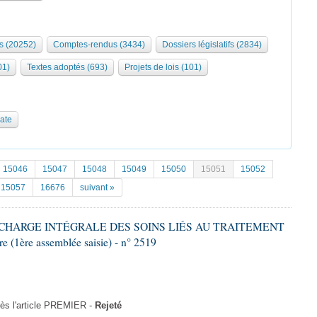
s (20252)
Comptes-rendus (3434)
Dossiers législatifs (2834)
01)
Textes adoptés (693)
Projets de lois (101)
date
15046
15047
15048
15049
15050
15051
15052
15057
16676
suivant »
EN CHARGE INTÉGRALE DES SOINS LIÉS AU TRAITEMENT
(1ère assemblée saisie) - n° 2519
s l'article PREMIER -
Rejeté