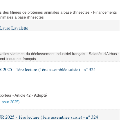
s des filières de protéines animales à base d'insectes - Financements
 animales à base d'insectes
Laure Lavalette
uvelles victimes du déclassement industriel français - Salariés d'Airbus :
nt industriel français
25 - 1ère lecture (1ère assemblée saisie) - n° 324
rteur - Article 42 -
Adopté
es pour 2025)
025 - 1ère lecture (1ère assemblée saisie) - n° 324