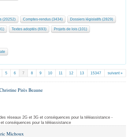
s (20252)
Comptes-rendus (3434)
Dossiers législatifs (2829)
01)
Textes adoptés (693)
Projets de lois (101)
date
5
6
7
8
9
10
11
12
13
15347
suivant »
hristine Pirès Beaune
des réseaux 2G et 3G et conséquences pour la téléassistance -
et conséquences pour la téléassistance
Éric Michoux