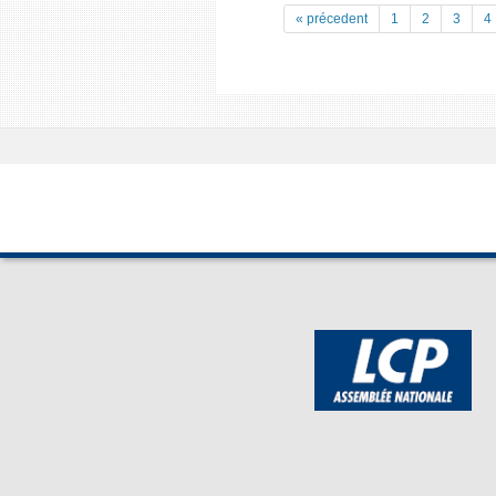
« précedent
1
2
3
4