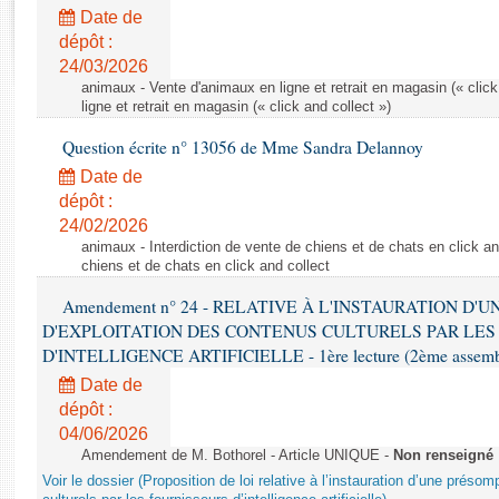
Rapports d'enquête
Date de
Rapports législatifs
dépôt :
Rapports sur l'application des lois
24/03/2026
Baromètre de l’application des lois
animaux - Vente d'animaux en ligne et retrait en magasin (« click
ligne et retrait en magasin (« click and collect »)
Question écrite n° 13056 de Mme Sandra Delannoy
Dossiers législatifs
Date de
Budget et sécurité sociale
dépôt :
Questions écrites et orales
24/02/2026
Comptes rendus des débats
animaux - Interdiction de vente de chiens et de chats en click and
chiens et de chats en click and collect
Amendement n° 24 - RELATIVE À L'INSTAURATION D'
D'EXPLOITATION DES CONTENUS CULTURELS PAR LES
D'INTELLIGENCE ARTIFICIELLE - 1ère lecture (2ème assemblé
Date de
dépôt :
04/06/2026
Amendement de M. Bothorel - Article UNIQUE -
Non renseigné
Voir le dossier (Proposition de loi relative à l’instauration d’une présom