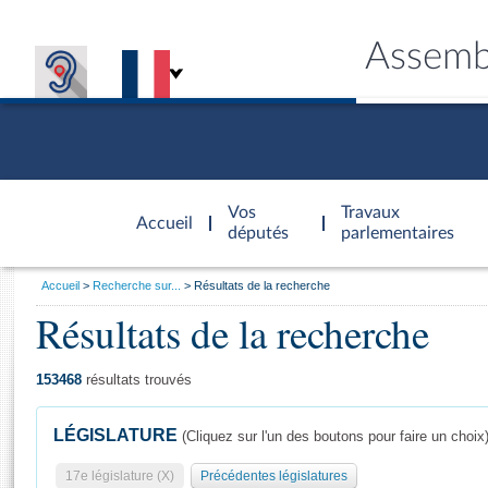
Assemb
Accèder à
la page
Vos
Travaux
Accueil
d'accueil
députés
parlementaires
Vous
Accueil
Recherche sur...
Résultats de la recherche
êtes
Résultats de la recherche
Général
ici
CONNEX
TRAVA
CONNA
DÉC
:
153468
résultats trouvés
LÉGISLATURE
(Cliquez sur l'un des boutons pour faire un choix
17e législature (X)
Précédentes législatures