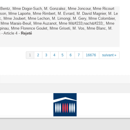
. Bentz, Mme Dogor-Such, M. Gonzalez, Mme Joncour, Mme Ricourt
Tesson, Mme Laporte, Mme Rimbert, M. Evrard, M. David Magnier, M. Le
c, Mme Joubert, Mme Lechon, M. Limongi, M. Gery, Mme Colombier,
rd, Mme Marais-Beuil, Mme Auzanot, Mme M&#233;nach&#233;, Mme
;pinau, Mme Florence Goulet, Mme Griseti, M. Vos, Mme Blanc, M.
- Article 4 -
Rejeté
1
2
3
4
5
6
7
16676
suivant »