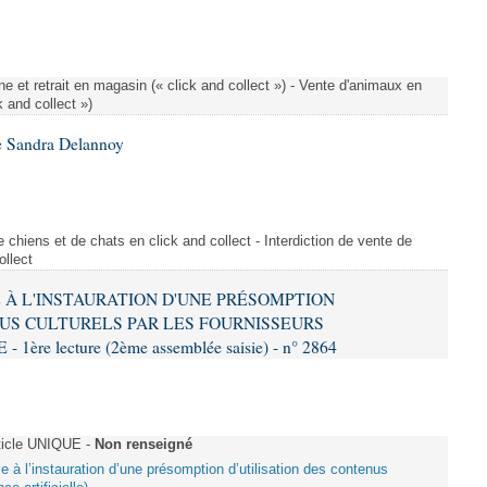
e et retrait en magasin (« click and collect ») - Vente d'animaux en
k and collect »)
e Sandra Delannoy
 chiens et de chats en click and collect - Interdiction de vente de
ollect
VE À L'INSTAURATION D'UNE PRÉSOMPTION
US CULTURELS PAR LES FOURNISSEURS
re lecture (2ème assemblée saisie) - n° 2864
ticle UNIQUE -
Non renseigné
ive à l’instauration d’une présomption d’utilisation des contenus