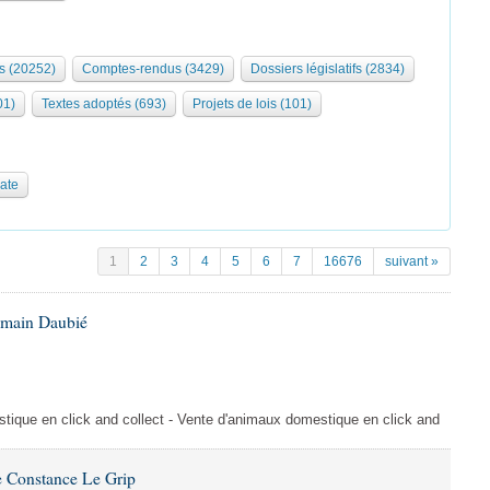
s (20252)
Comptes-rendus (3429)
Dossiers législatifs (2834)
01)
Textes adoptés (693)
Projets de lois (101)
date
1
2
3
4
5
6
7
16676
suivant »
omain Daubié
ique en click and collect - Vente d'animaux domestique en click and
 Constance Le Grip