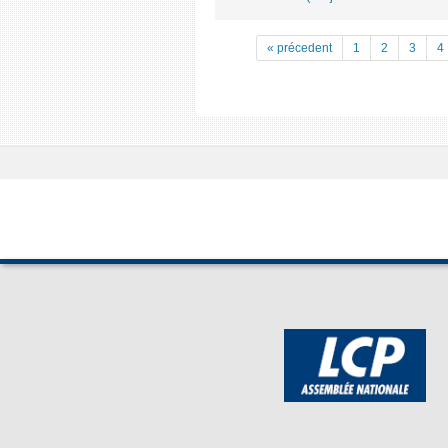
« précedent
1
2
3
4