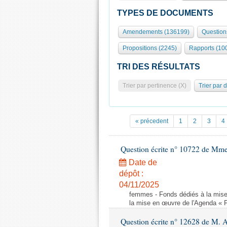
TYPES DE DOCUMENTS
Amendements (136199)
Question
Propositions (2245)
Rapports (10
TRI DES RÉSULTATS
Trier par pertinence (X)
Trier par 
« précedent
1
2
3
4
Question écrite n° 10722 de Mm
Date de
dépôt :
04/11/2025
femmes - Fonds dédiés à la mise
la mise en œuvre de l'Agenda « 
Question écrite n° 12628 de M. A