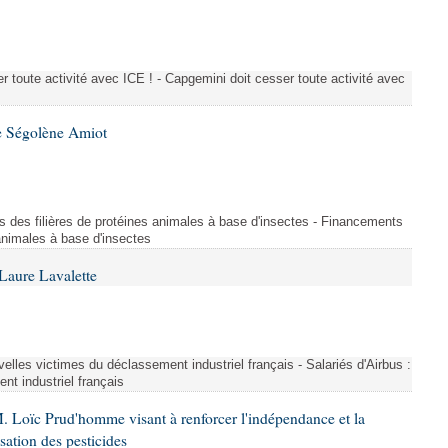
 toute activité avec ICE ! - Capgemini doit cesser toute activité avec
e Ségolène Amiot
s des filières de protéines animales à base d'insectes - Financements
 animales à base d'insectes
Laure Lavalette
uvelles victimes du déclassement industriel français - Salariés d'Airbus :
nt industriel français
. Loïc Prud'homme visant à renforcer l'indépendance et la
sation des pesticides