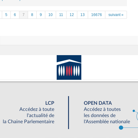
5
6
7
8
9
10
11
12
13
16676
suivant »
LCP
OPEN DATA
Accédez à toute
Accédez à toutes
l'actualité de
les données de
la Chaine Parlementaire
l'Assemblée nationale