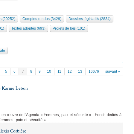
s (20252)
Comptes-rendus (3429)
Dossiers législatifs (2834)
01)
Textes adoptés (693)
Projets de lois (101)
date
5
6
7
8
9
10
11
12
13
16676
suivant »
e Karine Lebon
 en œuvre de l'Agenda « Femmes, paix et sécurité » - Fonds dédiés à
Femmes, paix et sécurité »
lexis Corbière