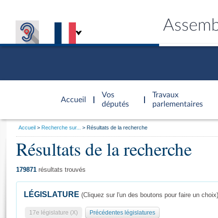
Assemb
Accèder à
la page
Vos
Travaux
Accueil
d'accueil
députés
parlementaires
Vous
Accueil
Recherche sur...
Résultats de la recherche
êtes
Résultats de la recherche
Général
ici
CONNEX
TRAVA
CONNA
DÉC
:
179871
résultats trouvés
LÉGISLATURE
(Cliquez sur l'un des boutons pour faire un choix
17e législature (X)
Précédentes législatures