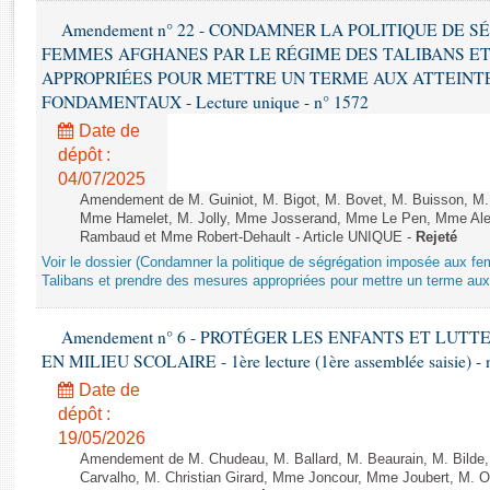
Rapports d'enquête
Amendement n° 22 - CONDAMNER LA POLITIQUE DE 
Rapports législatifs
FEMMES AFGHANES PAR LE RÉGIME DES TALIBANS E
Rapports sur l'application des lois
APPROPRIÉES POUR METTRE UN TERME AUX ATTEINTE
Baromètre de l’application des lois
FONDAMENTAUX - Lecture unique - n° 1572
Date de
Dossiers législatifs
dépôt :
Budget et sécurité sociale
04/07/2025
Amendement de M. Guiniot, M. Bigot, M. Bovet, M. Buisson, M.
Questions écrites et orales
Mme Hamelet, M. Jolly, Mme Josserand, Mme Le Pen, Mme Alex
Comptes rendus des débats
Rambaud et Mme Robert-Dehault - Article UNIQUE -
Rejeté
Voir le dossier (Condamner la politique de ségrégation imposée aux f
Talibans et prendre des mesures appropriées pour mettre un terme aux 
Amendement n° 6 - PROTÉGER LES ENFANTS ET LUT
EN MILIEU SCOLAIRE - 1ère lecture (1ère assemblée saisie) - 
Date de
dépôt :
19/05/2026
Amendement de M. Chudeau, M. Ballard, M. Beaurain, M. Bilde
Carvalho, M. Christian Girard, Mme Joncour, Mme Joubert, M. 