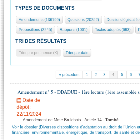
S'id
Présidence
Séance publique
Rôle et pouvoirs de l'Assemblée
Visiter l'Assemblée
TYPES DE DOCUMENTS
Fiches « Connaissance de l’Assemblée »
577 députés
Commissions et autres organes
Visite virtuelle du palais Bourbon
Amendements (136199)
Questions (20252)
Dossiers législatifs
Organisation de l'Assemblée
Groupes politiques
Europe et International
Assister à une séance
Mot
Propositions (2245)
Rapports (1001)
Textes adoptés (693)
P
Présidence
Conférence des Présidents
Bureau
Collège des Ques
Élections législatives
Contrôle et évaluation
Accès des chercheurs à l’Assemblée
TRI DES RÉSULTATS
Congrès
Les évènements
S'inscrire
Trier par pertinence (X)
Trier par date
Pétitions
Statistiques et chiffres clés
Transparence et déontologie
Vous n'ave
Patrimoine
E
Documents de référence
« précedent
1
2
3
4
5
6
La Bibliothèque
( Constitution | Règlement de l'Assemblée ... )
Documents parlementaires
Les archives
Amendement n° 5 - DDADUE - 1ère lecture (1ère assemblée sai
Projets de loi
Contacts et plan d'accès
Date de
Propositions de loi
Histoire
Photos libres de droit
dépôt :
Amendements
Juniors
22/11/2024
Textes adoptés
Amendement de Mme Brulebois - Article 14 -
Tombé
Anciennes législatures
Voir le dossier (Diverses dispositions d’adaptation au droit de l’Unio
Liens vers les sites publics
financière, environnementale, énergétique, de transport, de santé et de
Rapports d'information