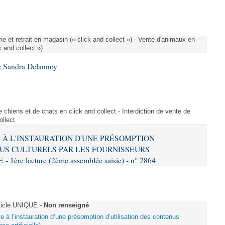
e et retrait en magasin (« click and collect ») - Vente d'animaux en
k and collect »)
e Sandra Delannoy
 chiens et de chats en click and collect - Interdiction de vente de
ollect
VE À L'INSTAURATION D'UNE PRÉSOMPTION
US CULTURELS PAR LES FOURNISSEURS
re lecture (2ème assemblée saisie) - n° 2864
ticle UNIQUE -
Non renseigné
ive à l’instauration d’une présomption d’utilisation des contenus