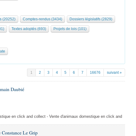
s (20252)
Comptes-rendus (3434)
Dossiers législatifs (2829)
01)
Textes adoptés (693)
Projets de lois (101)
date
1
2
3
4
5
6
7
16676
suivant »
omain Daubié
ique en click and collect - Vente d'animaux domestique en click and
 Constance Le Grip