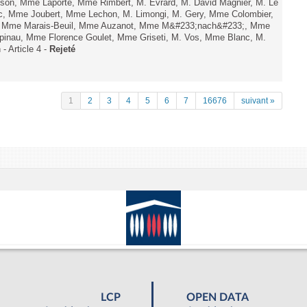
Tesson, Mme Laporte, Mme Rimbert, M. Evrard, M. David Magnier, M. Le
c, Mme Joubert, Mme Lechon, M. Limongi, M. Gery, Mme Colombier,
rd, Mme Marais-Beuil, Mme Auzanot, Mme M&#233;nach&#233;, Mme
;pinau, Mme Florence Goulet, Mme Griseti, M. Vos, Mme Blanc, M.
- Article 4 -
Rejeté
1
2
3
4
5
6
7
16676
suivant »
LCP
OPEN DATA