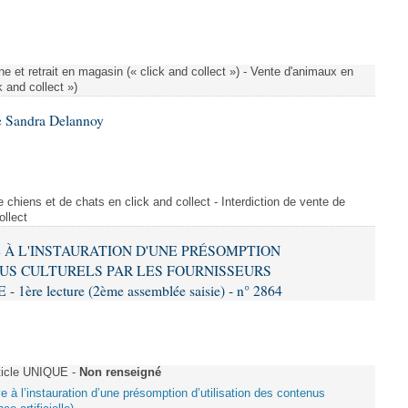
e et retrait en magasin (« click and collect ») - Vente d'animaux en
k and collect »)
e Sandra Delannoy
 chiens et de chats en click and collect - Interdiction de vente de
ollect
VE À L'INSTAURATION D'UNE PRÉSOMPTION
US CULTURELS PAR LES FOURNISSEURS
re lecture (2ème assemblée saisie) - n° 2864
ticle UNIQUE -
Non renseigné
ive à l’instauration d’une présomption d’utilisation des contenus