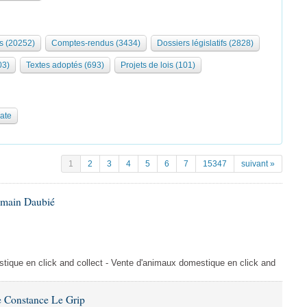
s (20252)
Comptes-rendus (3434)
Dossiers législatifs (2828)
03)
Textes adoptés (693)
Projets de lois (101)
date
1
2
3
4
5
6
7
15347
suivant »
omain Daubié
ique en click and collect - Vente d'animaux domestique en click and
 Constance Le Grip