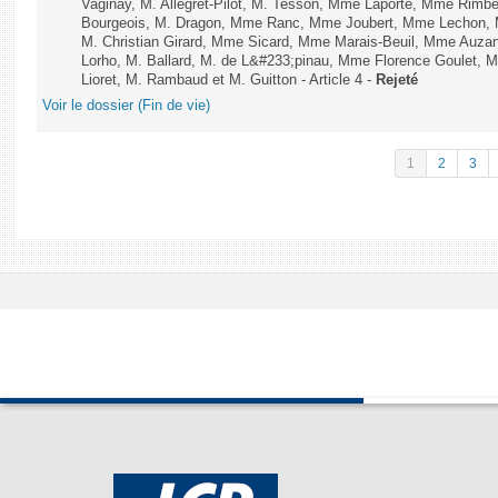
Vaginay, M. Allegret-Pilot, M. Tesson, Mme Laporte, Mme Rimbe
Bourgeois, M. Dragon, Mme Ranc, Mme Joubert, Mme Lechon, M
M. Christian Girard, Mme Sicard, Mme Marais-Beuil, Mme Au
Lorho, M. Ballard, M. de L&#233;pinau, Mme Florence Goulet, 
Lioret, M. Rambaud et M. Guitton - Article 4 -
Rejeté
Voir le dossier (Fin de vie)
1
2
3