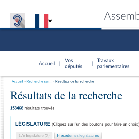
Assemb
Accèder à
la page
Vos
Travaux
Accueil
d'accueil
députés
parlementaires
Vous
Accueil
Recherche sur...
Résultats de la recherche
êtes
Résultats de la recherche
Général
ici
CONNEX
TRAVA
CONNA
DÉC
:
153468
résultats trouvés
LÉGISLATURE
(Cliquez sur l'un des boutons pour faire un choix
17e législature (X)
Précédentes législatures