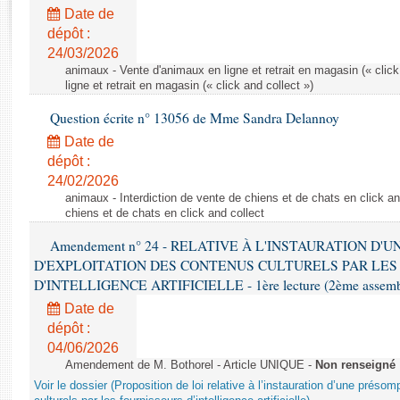
Rapports d'enquête
Date de
Rapports législatifs
dépôt :
Rapports sur l'application des lois
24/03/2026
Baromètre de l’application des lois
animaux - Vente d'animaux en ligne et retrait en magasin (« click
ligne et retrait en magasin (« click and collect »)
Question écrite n° 13056 de Mme Sandra Delannoy
Dossiers législatifs
Date de
Budget et sécurité sociale
dépôt :
Questions écrites et orales
24/02/2026
Comptes rendus des débats
animaux - Interdiction de vente de chiens et de chats en click and
chiens et de chats en click and collect
Amendement n° 24 - RELATIVE À L'INSTAURATION D'
D'EXPLOITATION DES CONTENUS CULTURELS PAR LES
D'INTELLIGENCE ARTIFICIELLE - 1ère lecture (2ème assemblé
Date de
dépôt :
04/06/2026
Amendement de M. Bothorel - Article UNIQUE -
Non renseigné
Voir le dossier (Proposition de loi relative à l’instauration d’une présom