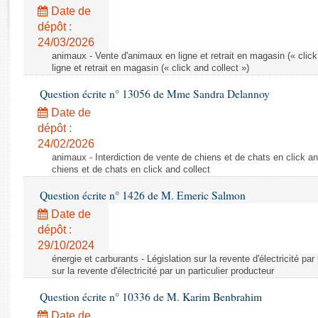
Rapports d'enquête
Date de
Rapports législatifs
dépôt :
Rapports sur l'application des lois
24/03/2026
Baromètre de l’application des lois
animaux - Vente d'animaux en ligne et retrait en magasin (« click
ligne et retrait en magasin (« click and collect »)
Question écrite n° 13056 de Mme Sandra Delannoy
Dossiers législatifs
Date de
Budget et sécurité sociale
dépôt :
Questions écrites et orales
24/02/2026
Comptes rendus des débats
animaux - Interdiction de vente de chiens et de chats en click and
chiens et de chats en click and collect
Question écrite n° 1426 de M. Emeric Salmon
Date de
dépôt :
29/10/2024
énergie et carburants - Législation sur la revente d'électricité par
sur la revente d'électricité par un particulier producteur
Question écrite n° 10336 de M. Karim Benbrahim
Date de