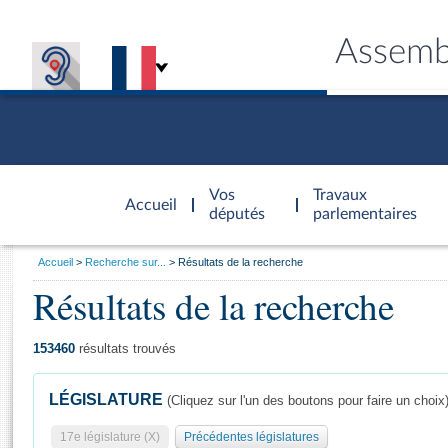
Assemb
Accèder à
la page
Vos
Travaux
Accueil
d'accueil
députés
parlementaires
Vous
Accueil
Recherche sur...
Résultats de la recherche
êtes
Résultats de la recherche
Général
ici
CONNEX
TRAVA
CONNA
DÉC
:
153460
résultats trouvés
LÉGISLATURE
(Cliquez sur l'un des boutons pour faire un choix
17e législature (X)
Précédentes législatures