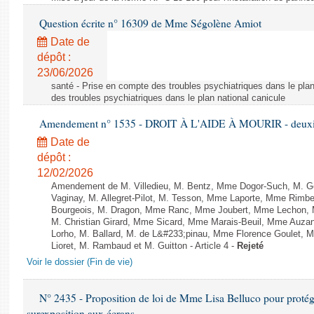
Question écrite n° 16309 de Mme Ségolène Amiot
Date de
dépôt :
23/06/2026
santé - Prise en compte des troubles psychiatriques dans le plan
des troubles psychiatriques dans le plan national canicule
Amendement n° 1535 - DROIT À L'AIDE À MOURIR - deuxièm
Date de
dépôt :
12/02/2026
Amendement de M. Villedieu, M. Bentz, Mme Dogor-Such, M. G
Vaginay, M. Allegret-Pilot, M. Tesson, Mme Laporte, Mme Rimbe
Bourgeois, M. Dragon, Mme Ranc, Mme Joubert, Mme Lechon, M
M. Christian Girard, Mme Sicard, Mme Marais-Beuil, Mme Au
Lorho, M. Ballard, M. de L&#233;pinau, Mme Florence Goulet, 
Lioret, M. Rambaud et M. Guitton - Article 4 -
Rejeté
Voir le dossier (Fin de vie)
N° 2435 - Proposition de loi de Mme Lisa Belluco pour protége
surexposition aux écrans