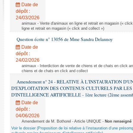
Rapports d'enquête
Date de
Rapports législatifs
dépôt :
Rapports sur l'application des lois
24/03/2026
Baromètre de l’application des lois
animaux - Vente d'animaux en ligne et retrait en magasin (« click
ligne et retrait en magasin (« click and collect »)
Question écrite n° 13056 de Mme Sandra Delannoy
Dossiers législatifs
Date de
Budget et sécurité sociale
dépôt :
Questions écrites et orales
24/02/2026
Comptes rendus des débats
animaux - Interdiction de vente de chiens et de chats en click and
chiens et de chats en click and collect
Amendement n° 24 - RELATIVE À L'INSTAURATION D'
D'EXPLOITATION DES CONTENUS CULTURELS PAR LES
D'INTELLIGENCE ARTIFICIELLE - 1ère lecture (2ème assemblé
Date de
dépôt :
04/06/2026
Amendement de M. Bothorel - Article UNIQUE -
Non renseigné
Voir le dossier (Proposition de loi relative à l’instauration d’une présom