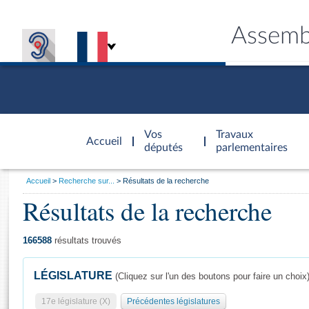
Assemb
Accèder à
la page
Vos
Travaux
Accueil
d'accueil
députés
parlementaires
Vous
Accueil
Recherche sur...
Résultats de la recherche
êtes
Résultats de la recherche
Général
ici
CONNEX
TRAVA
CONNA
DÉC
:
166588
résultats trouvés
LÉGISLATURE
(Cliquez sur l'un des boutons pour faire un choix
17e législature (X)
Précédentes législatures