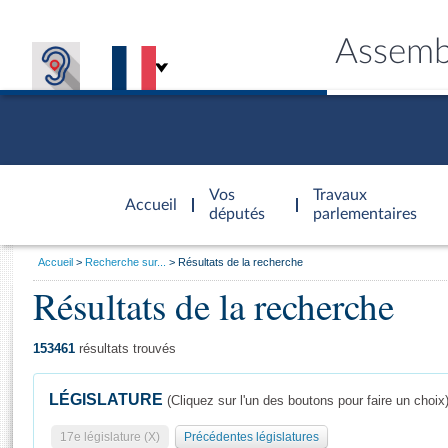
Assemb
Accèder à
la page
Vos
Travaux
Accueil
d'accueil
députés
parlementaires
Vous
Accueil
Recherche sur...
Résultats de la recherche
êtes
Résultats de la recherche
Général
ici
CONNEX
TRAVA
CONNA
DÉC
:
153461
résultats trouvés
LÉGISLATURE
(Cliquez sur l'un des boutons pour faire un choix
17e législature (X)
Précédentes législatures