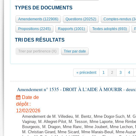
S'id
Présidence
Séance publique
Rôle et pouvoirs de l'Assemblée
Visiter l'Assemblée
TYPES DE DOCUMENTS
Fiches « Connaissance de l’Assemblée »
577 députés
Commissions et autres organes
Visite virtuelle du palais Bourbon
Amendements (122906)
Questions (20252)
Comptes-rendus (3
Organisation de l'Assemblée
Groupes politiques
Europe et International
Assister à une séance
Mot
Propositions (2245)
Rapports (1001)
Textes adoptés (693)
P
Présidence
Conférence des Présidents
Bureau
Collège des Ques
Élections législatives
Contrôle et évaluation
Accès des chercheurs à l’Assemblée
TRI DES RÉSULTATS
Congrès
Les évènements
S'inscrire
Trier par pertinence (X)
Trier par date
Pétitions
Statistiques et chiffres clés
Transparence et déontologie
Vous n'ave
Patrimoine
E
Documents de référence
« précedent
1
2
3
4
La Bibliothèque
( Constitution | Règlement de l'Assemblée ... )
Documents parlementaires
Les archives
Amendement n° 1535 - DROIT À L'AIDE À MOURIR - deuxièm
Projets de loi
Contacts et plan d'accès
Date de
Propositions de loi
Histoire
Photos libres de droit
dépôt :
Amendements
Juniors
12/02/2026
Textes adoptés
Amendement de M. Villedieu, M. Bentz, Mme Dogor-Such, M. G
Anciennes législatures
Vaginay, M. Allegret-Pilot, M. Tesson, Mme Laporte, Mme Rimbe
Bourgeois, M. Dragon, Mme Ranc, Mme Joubert, Mme Lechon, M
Liens vers les sites publics
Rapports d'information
M. Christian Girard, Mme Sicard, Mme Marais-Beuil, Mme Au