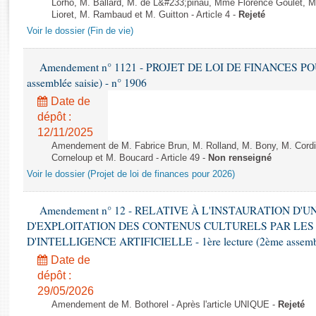
Rapports d'enquête
Lorho, M. Ballard, M. de L&#233;pinau, Mme Florence Goulet, 
Lioret, M. Rambaud et M. Guitton - Article 4 -
Rejeté
Rapports législatifs
Voir le dossier (Fin de vie)
Rapports sur l'application des lois
Baromètre de l’application des lois
Amendement n° 1121 - PROJET DE LOI DE FINANCES POUR 2
assemblée saisie) - n° 1906
Dossiers législatifs
Date de
Budget et sécurité sociale
dépôt :
12/11/2025
Questions écrites et orales
Amendement de M. Fabrice Brun, M. Rolland, M. Bony, M. Cord
Comptes rendus des débats
Corneloup et M. Boucard - Article 49 -
Non renseigné
Voir le dossier (Projet de loi de finances pour 2026)
Amendement n° 12 - RELATIVE À L'INSTAURATION D'
D'EXPLOITATION DES CONTENUS CULTURELS PAR LES
D'INTELLIGENCE ARTIFICIELLE - 1ère lecture (2ème assemblé
Date de
dépôt :
29/05/2026
Amendement de M. Bothorel - Après l'article UNIQUE -
Rejeté