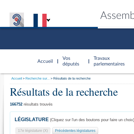
Assemb
Accèder à
la page
Vos
Travaux
Accueil
d'accueil
députés
parlementaires
Vous
Accueil
Recherche sur...
Résultats de la recherche
êtes
Résultats de la recherche
Général
ici
CONNEX
TRAVA
CONNA
DÉC
:
166752
résultats trouvés
LÉGISLATURE
(Cliquez sur l'un des boutons pour faire un choix
17e législature (X)
Précédentes législatures