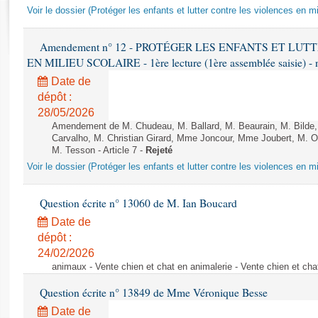
Rapports d'enquête
Voir le dossier (Protéger les enfants et lutter contre les violences en mi
Rapports législatifs
Rapports sur l'application des lois
Amendement n° 12 - PROTÉGER LES ENFANTS ET LU
Baromètre de l’application des lois
EN MILIEU SCOLAIRE - 1ère lecture (1ère assemblée saisie) - 
Date de
dépôt :
Dossiers législatifs
28/05/2026
Budget et sécurité sociale
Amendement de M. Chudeau, M. Ballard, M. Beaurain, M. Bilde
Questions écrites et orales
Carvalho, M. Christian Girard, Mme Joncour, Mme Joubert, M. 
Comptes rendus des débats
M. Tesson - Article 7 -
Rejeté
Voir le dossier (Protéger les enfants et lutter contre les violences en mi
Question écrite n° 13060 de M. Ian Boucard
Date de
dépôt :
24/02/2026
animaux - Vente chien et chat en animalerie - Vente chien et cha
Question écrite n° 13849 de Mme Véronique Besse
Date de