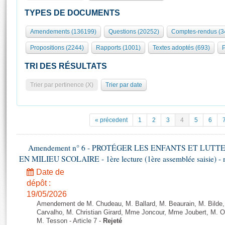
S'id
Présidence
Séance publique
Rôle et pouvoirs de l'Assemblée
Visiter l'Assemblée
TYPES DE DOCUMENTS
Fiches « Connaissance de l’Assemblée »
577 députés
Commissions et autres organes
Visite virtuelle du palais Bourbon
Amendements (136199)
Questions (20252)
Comptes-rendus (3
Organisation de l'Assemblée
Groupes politiques
Europe et International
Assister à une séance
Mot
Propositions (2244)
Rapports (1001)
Textes adoptés (693)
P
Présidence
Conférence des Présidents
Bureau
Collège des Ques
Élections législatives
Contrôle et évaluation
Accès des chercheurs à l’Assemblée
TRI DES RÉSULTATS
Congrès
Les évènements
S'inscrire
Trier par pertinence (X)
Trier par date
Pétitions
Statistiques et chiffres clés
Transparence et déontologie
Vous n'ave
Patrimoine
E
Documents de référence
« précedent
1
2
3
4
5
6
La Bibliothèque
( Constitution | Règlement de l'Assemblée ... )
Documents parlementaires
Les archives
Amendement n° 6 - PROTÉGER LES ENFANTS ET LUT
Projets de loi
Contacts et plan d'accès
EN MILIEU SCOLAIRE - 1ère lecture (1ère assemblée saisie) - 
Propositions de loi
Histoire
Photos libres de droit
Date de
Amendements
Juniors
dépôt :
Textes adoptés
19/05/2026
Anciennes législatures
Amendement de M. Chudeau, M. Ballard, M. Beaurain, M. Bilde
Liens vers les sites publics
Carvalho, M. Christian Girard, Mme Joncour, Mme Joubert, M. 
Rapports d'information
M. Tesson - Article 7 -
Rejeté