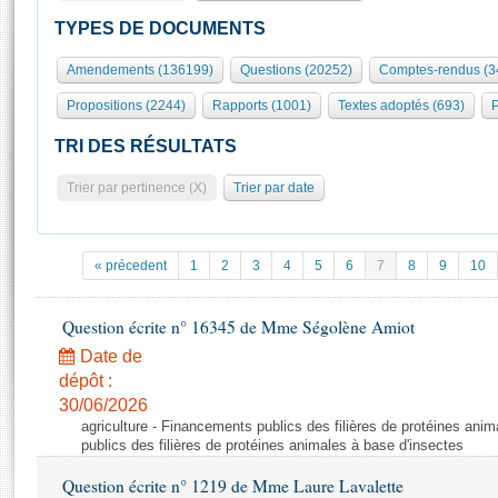
S'id
Présidence
Séance publique
Rôle et pouvoirs de l'Assemblée
Visiter l'Assemblée
TYPES DE DOCUMENTS
Fiches « Connaissance de l’Assemblée »
577 députés
Commissions et autres organes
Visite virtuelle du palais Bourbon
Amendements (136199)
Questions (20252)
Comptes-rendus (3
Organisation de l'Assemblée
Groupes politiques
Europe et International
Assister à une séance
Mot
Propositions (2244)
Rapports (1001)
Textes adoptés (693)
P
Présidence
Conférence des Présidents
Bureau
Collège des Ques
Élections législatives
Contrôle et évaluation
Accès des chercheurs à l’Assemblée
TRI DES RÉSULTATS
Congrès
Les évènements
S'inscrire
Trier par pertinence (X)
Trier par date
Pétitions
Statistiques et chiffres clés
Transparence et déontologie
Vous n'ave
Patrimoine
E
Documents de référence
« précedent
1
2
3
4
5
6
7
8
9
10
La Bibliothèque
( Constitution | Règlement de l'Assemblée ... )
Documents parlementaires
Les archives
Question écrite n° 16345 de Mme Ségolène Amiot
Projets de loi
Contacts et plan d'accès
Date de
Propositions de loi
Histoire
Photos libres de droit
dépôt :
Amendements
Juniors
30/06/2026
Textes adoptés
agriculture - Financements publics des filières de protéines ani
Anciennes législatures
publics des filières de protéines animales à base d'insectes
Liens vers les sites publics
Rapports d'information
Question écrite n° 1219 de Mme Laure Lavalette