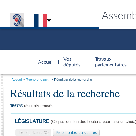
Assemb
Accèder à
la page
Vos
Travaux
Accueil
d'accueil
députés
parlementaires
Vous
Accueil
Recherche sur...
Résultats de la recherche
êtes
Résultats de la recherche
Général
ici
CONNEX
TRAVA
CONNA
DÉC
:
166753
résultats trouvés
LÉGISLATURE
(Cliquez sur l'un des boutons pour faire un choix
17e législature (X)
Précédentes législatures