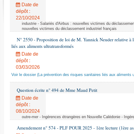
Rapports d'enquête
Date de
Rapports législatifs
dépôt :
Rapports sur l'application des lois
22/10/2024
Baromètre de l’application des lois
industrie - Salariés d'Airbus : nouvelles victimes du déclassement 
nouvelles victimes du déclassement industriel français
N° 2550 - Proposition de loi de M. Yannick Neuder relative à la
Dossiers législatifs
liés aux aliments ultratransformés
Budget et sécurité sociale
Date de
Questions écrites et orales
dépôt :
Comptes rendus des débats
03/03/2026
Voir le dossier (La prévention des risques sanitaires liés aux aliments 
Question écrite n° 494 de Mme Maud Petit
Date de
dépôt :
08/10/2024
outre-mer - Ingérences étrangères en Nouvelle Calédonie - Ingé
Amendement n° 574 - PLF POUR 2025 - 1ère lecture (1ère ass