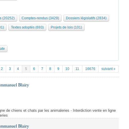
s (20252)
Comptes-rendus (3429)
Dossiers législatifs (2834)
01)
Textes adoptés (693)
Projets de lois (101)
date
2
3
4
5
6
7
8
9
10
11
16676
suivant »
Emmanuel Blairy
gne de chiens et chats par les animaleries - Interdiction vente en ligne
eries
Emmanuel Blairy