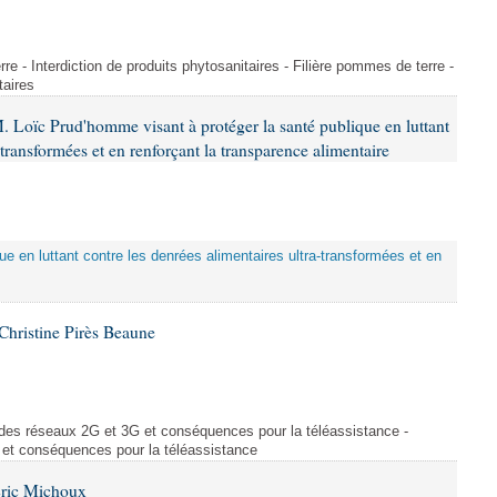
rre - Interdiction de produits phytosanitaires - Filière pommes de terre -
taires
. Loïc Prud'homme visant à protéger la santé publique en luttant
-transformées et en renforçant la transparence alimentaire
que en luttant contre les denrées alimentaires ultra-transformées et en
hristine Pirès Beaune
des réseaux 2G et 3G et conséquences pour la téléassistance -
et conséquences pour la téléassistance
Éric Michoux