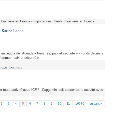
 ukrainiens en France - Importations d'œufs ukrainiens en France
e Karine Lebon
 en œuvre de l'Agenda « Femmes, paix et sécurité » - Fonds dédiés à
Femmes, paix et sécurité »
lexis Corbière
 toute activité avec ICE ! - Capgemini doit cesser toute activité avec
2
3
4
5
6
7
8
9
10
11
16676
suivant »