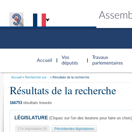
Assemb
Accèder à
la page
Vos
Travaux
Accueil
d'accueil
députés
parlementaires
Vous
Accueil
Recherche sur...
Résultats de la recherche
êtes
Résultats de la recherche
Général
ici
CONNEX
TRAVA
CONNA
DÉC
:
166753
résultats trouvés
LÉGISLATURE
(Cliquez sur l'un des boutons pour faire un choix
17e législature (X)
Précédentes législatures