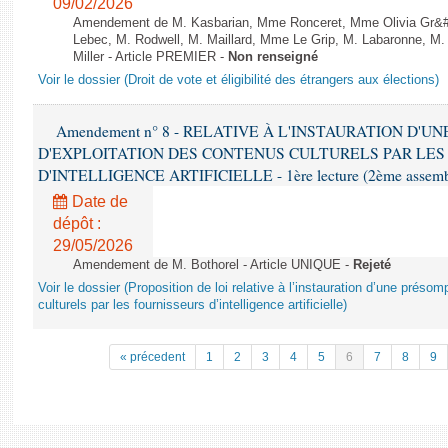
09/02/2026
Amendement de M. Kasbarian, Mme Ronceret, Mme Olivia Gr&#2
Lebec, M. Rodwell, M. Maillard, Mme Le Grip, M. Labaronne, 
Miller - Article PREMIER -
Non renseigné
Voir le dossier (Droit de vote et éligibilité des étrangers aux élections)
Amendement n° 8 - RELATIVE À L'INSTAURATION D'
D'EXPLOITATION DES CONTENUS CULTURELS PAR LES
D'INTELLIGENCE ARTIFICIELLE - 1ère lecture (2ème assemblé
Date de
dépôt :
29/05/2026
Amendement de M. Bothorel - Article UNIQUE -
Rejeté
Voir le dossier (Proposition de loi relative à l’instauration d’une présom
culturels par les fournisseurs d’intelligence artificielle)
« précedent
1
2
3
4
5
6
7
8
9