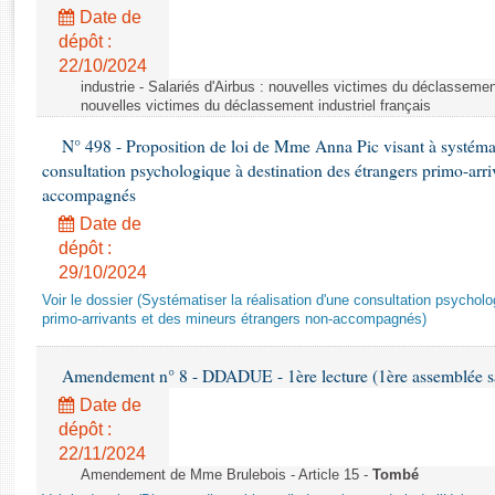
Rapports d'enquête
Date de
Rapports législatifs
dépôt :
Rapports sur l'application des lois
22/10/2024
Baromètre de l’application des lois
industrie - Salariés d'Airbus : nouvelles victimes du déclassement 
nouvelles victimes du déclassement industriel français
N° 498 - Proposition de loi de Mme Anna Pic visant à systémati
Dossiers législatifs
consultation psychologique à destination des étrangers primo-arri
Budget et sécurité sociale
accompagnés
Questions écrites et orales
Date de
Comptes rendus des débats
dépôt :
29/10/2024
Voir le dossier (Systématiser la réalisation d'une consultation psychol
primo-arrivants et des mineurs étrangers non-accompagnés)
Amendement n° 8 - DDADUE - 1ère lecture (1ère assemblée sai
Date de
dépôt :
22/11/2024
Amendement de Mme Brulebois - Article 15 -
Tombé