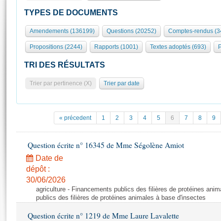
S'id
Présidence
Séance publique
Rôle et pouvoirs de l'Assemblée
Visiter l'Assemblée
TYPES DE DOCUMENTS
Fiches « Connaissance de l’Assemblée »
577 députés
Commissions et autres organes
Visite virtuelle du palais Bourbon
Amendements (136199)
Questions (20252)
Comptes-rendus (3
Organisation de l'Assemblée
Groupes politiques
Europe et International
Assister à une séance
Mot
Propositions (2244)
Rapports (1001)
Textes adoptés (693)
P
Présidence
Conférence des Présidents
Bureau
Collège des Ques
Élections législatives
Contrôle et évaluation
Accès des chercheurs à l’Assemblée
TRI DES RÉSULTATS
Congrès
Les évènements
S'inscrire
Trier par pertinence (X)
Trier par date
Pétitions
Statistiques et chiffres clés
Transparence et déontologie
Vous n'ave
Patrimoine
E
Documents de référence
« précedent
1
2
3
4
5
6
7
8
9
La Bibliothèque
( Constitution | Règlement de l'Assemblée ... )
Documents parlementaires
Les archives
Question écrite n° 16345 de Mme Ségolène Amiot
Projets de loi
Contacts et plan d'accès
Date de
Propositions de loi
Histoire
Photos libres de droit
dépôt :
Amendements
Juniors
30/06/2026
Textes adoptés
agriculture - Financements publics des filières de protéines ani
Anciennes législatures
publics des filières de protéines animales à base d'insectes
Liens vers les sites publics
Rapports d'information
Question écrite n° 1219 de Mme Laure Lavalette