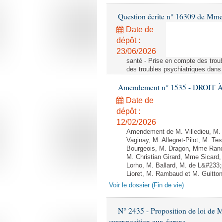
Question écrite n° 16309 de Mm
Date de
dépôt :
23/06/2026
santé - Prise en compte des troub
des troubles psychiatriques dans 
Amendement n° 1535 - DROIT À 
Date de
dépôt :
12/02/2026
Amendement de M. Villedieu, M
Vaginay, M. Allegret-Pilot, M. 
Bourgeois, M. Dragon, Mme Ran
M. Christian Girard, Mme Sica
Lorho, M. Ballard, M. de L&#233
Lioret, M. Rambaud et M. Guitton 
Voir le dossier (Fin de vie)
N° 2435 - Proposition de loi de M
surexposition aux écrans