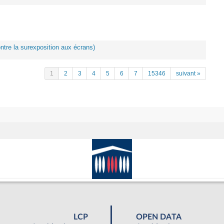
ontre la surexposition aux écrans)
1
2
3
4
5
6
7
15346
suivant »
LCP
OPEN DATA