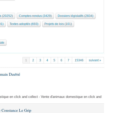
s (20252)
Comptes-rendus (3429)
Dossiers législatifs (2834)
01)
Textes adoptés (693)
Projets de lois (101)
date
1
2
3
4
5
6
7
15346
suivant »
omain Daubié
ique en click and collect - Vente d'animaux domestique en click and
 Constance Le Grip