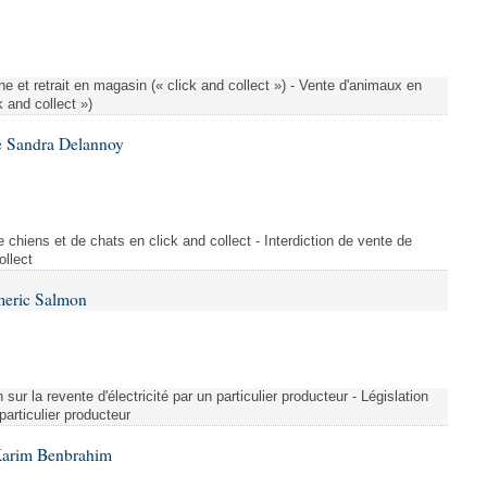
e et retrait en magasin (« click and collect ») - Vente d'animaux en
k and collect »)
e Sandra Delannoy
 chiens et de chats en click and collect - Interdiction de vente de
ollect
meric Salmon
 sur la revente d'électricité par un particulier producteur - Législation
 particulier producteur
Karim Benbrahim