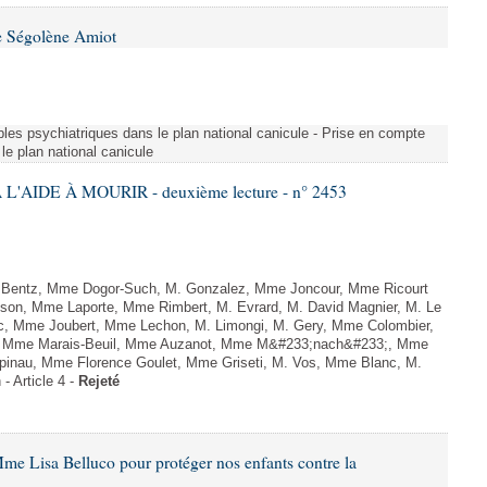
e Ségolène Amiot
les psychiatriques dans le plan national canicule - Prise en compte
le plan national canicule
L'AIDE À MOURIR - deuxième lecture - n° 2453
. Bentz, Mme Dogor-Such, M. Gonzalez, Mme Joncour, Mme Ricourt
Tesson, Mme Laporte, Mme Rimbert, M. Evrard, M. David Magnier, M. Le
c, Mme Joubert, Mme Lechon, M. Limongi, M. Gery, Mme Colombier,
rd, Mme Marais-Beuil, Mme Auzanot, Mme M&#233;nach&#233;, Mme
;pinau, Mme Florence Goulet, Mme Griseti, M. Vos, Mme Blanc, M.
- Article 4 -
Rejeté
me Lisa Belluco pour protéger nos enfants contre la