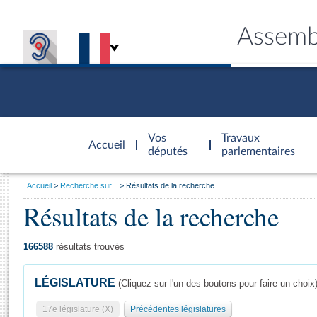
Assemb
Accèder à
la page
Vos
Travaux
Accueil
d'accueil
députés
parlementaires
Vous
Accueil
Recherche sur...
Résultats de la recherche
êtes
Résultats de la recherche
Général
ici
CONNEX
TRAVA
CONNA
DÉC
:
166588
résultats trouvés
LÉGISLATURE
(Cliquez sur l'un des boutons pour faire un choix
17e législature (X)
Précédentes législatures