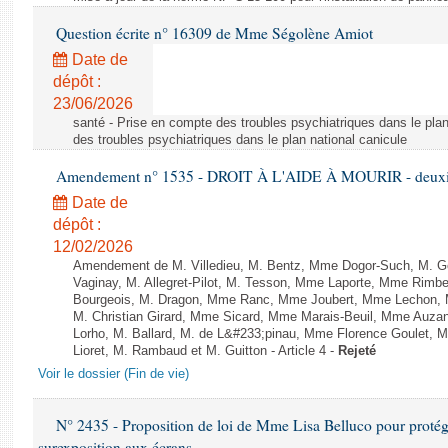
Question écrite n° 16309 de Mme Ségolène Amiot
Date de
dépôt :
23/06/2026
santé - Prise en compte des troubles psychiatriques dans le plan
des troubles psychiatriques dans le plan national canicule
Amendement n° 1535 - DROIT À L'AIDE À MOURIR - deuxièm
Date de
dépôt :
12/02/2026
Amendement de M. Villedieu, M. Bentz, Mme Dogor-Such, M. G
Vaginay, M. Allegret-Pilot, M. Tesson, Mme Laporte, Mme Rimbe
Bourgeois, M. Dragon, Mme Ranc, Mme Joubert, Mme Lechon, M
M. Christian Girard, Mme Sicard, Mme Marais-Beuil, Mme Au
Lorho, M. Ballard, M. de L&#233;pinau, Mme Florence Goulet, 
Lioret, M. Rambaud et M. Guitton - Article 4 -
Rejeté
Voir le dossier (Fin de vie)
N° 2435 - Proposition de loi de Mme Lisa Belluco pour protége
surexposition aux écrans