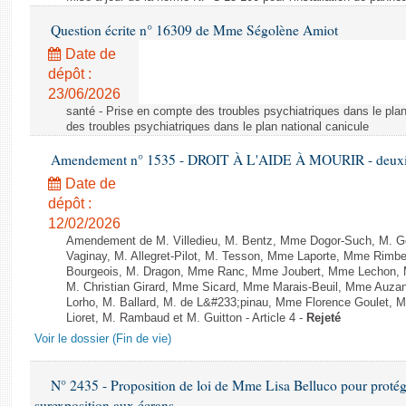
Question écrite n° 16309 de Mme Ségolène Amiot
Date de
dépôt :
23/06/2026
santé - Prise en compte des troubles psychiatriques dans le plan
des troubles psychiatriques dans le plan national canicule
Amendement n° 1535 - DROIT À L'AIDE À MOURIR - deuxièm
Date de
dépôt :
12/02/2026
Amendement de M. Villedieu, M. Bentz, Mme Dogor-Such, M. G
Vaginay, M. Allegret-Pilot, M. Tesson, Mme Laporte, Mme Rimbe
Bourgeois, M. Dragon, Mme Ranc, Mme Joubert, Mme Lechon, M
M. Christian Girard, Mme Sicard, Mme Marais-Beuil, Mme Au
Lorho, M. Ballard, M. de L&#233;pinau, Mme Florence Goulet, 
Lioret, M. Rambaud et M. Guitton - Article 4 -
Rejeté
Voir le dossier (Fin de vie)
N° 2435 - Proposition de loi de Mme Lisa Belluco pour protége
surexposition aux écrans