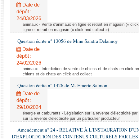
Rapports d'enquête
Date de
Rapports législatifs
dépôt :
Rapports sur l'application des lois
24/03/2026
Baromètre de l’application des lois
animaux - Vente d'animaux en ligne et retrait en magasin (« click
ligne et retrait en magasin (« click and collect »)
Question écrite n° 13056 de Mme Sandra Delannoy
Dossiers législatifs
Date de
Budget et sécurité sociale
dépôt :
Questions écrites et orales
24/02/2026
Comptes rendus des débats
animaux - Interdiction de vente de chiens et de chats en click and
chiens et de chats en click and collect
Question écrite n° 1426 de M. Emeric Salmon
Date de
dépôt :
29/10/2024
énergie et carburants - Législation sur la revente d'électricité par
sur la revente d'électricité par un particulier producteur
Amendement n° 24 - RELATIVE À L'INSTAURATION D'
D'EXPLOITATION DES CONTENUS CULTURELS PAR LES