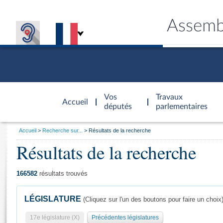
Assemb
Accèder à
la page
Vos
Travaux
Accueil
d'accueil
députés
parlementaires
Vous
Accueil
Recherche sur...
Résultats de la recherche
êtes
Résultats de la recherche
Général
ici
CONNEX
TRAVA
CONNA
DÉC
:
166582
résultats trouvés
LÉGISLATURE
(Cliquez sur l'un des boutons pour faire un choix
17e législature (X)
Précédentes législatures