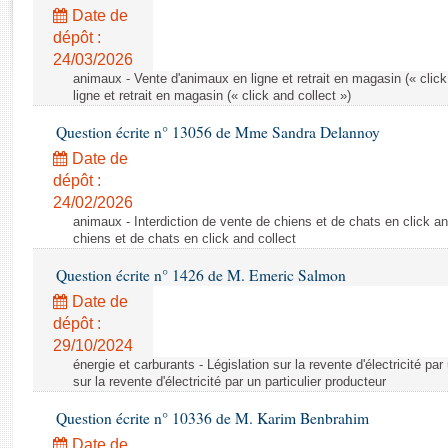
Rapports d'enquête
Date de
Rapports législatifs
dépôt :
Rapports sur l'application des lois
24/03/2026
Baromètre de l’application des lois
animaux - Vente d'animaux en ligne et retrait en magasin (« click
ligne et retrait en magasin (« click and collect »)
Question écrite n° 13056 de Mme Sandra Delannoy
Dossiers législatifs
Date de
Budget et sécurité sociale
dépôt :
Questions écrites et orales
24/02/2026
Comptes rendus des débats
animaux - Interdiction de vente de chiens et de chats en click and
chiens et de chats en click and collect
Question écrite n° 1426 de M. Emeric Salmon
Date de
dépôt :
29/10/2024
énergie et carburants - Législation sur la revente d'électricité par
sur la revente d'électricité par un particulier producteur
Question écrite n° 10336 de M. Karim Benbrahim
Date de