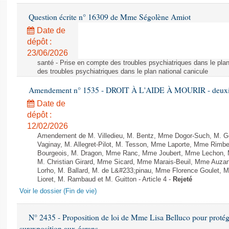
Question écrite n° 16309 de Mme Ségolène Amiot
Date de
dépôt :
23/06/2026
santé - Prise en compte des troubles psychiatriques dans le plan
des troubles psychiatriques dans le plan national canicule
Amendement n° 1535 - DROIT À L'AIDE À MOURIR - deuxièm
Date de
dépôt :
12/02/2026
Amendement de M. Villedieu, M. Bentz, Mme Dogor-Such, M. G
Vaginay, M. Allegret-Pilot, M. Tesson, Mme Laporte, Mme Rimbe
Bourgeois, M. Dragon, Mme Ranc, Mme Joubert, Mme Lechon, M
M. Christian Girard, Mme Sicard, Mme Marais-Beuil, Mme Au
Lorho, M. Ballard, M. de L&#233;pinau, Mme Florence Goulet, 
Lioret, M. Rambaud et M. Guitton - Article 4 -
Rejeté
Voir le dossier (Fin de vie)
N° 2435 - Proposition de loi de Mme Lisa Belluco pour protége
surexposition aux écrans