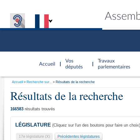
Assemb
Accèder à
la page
Vos
Travaux
Accueil
d'accueil
députés
parlementaires
Vous
Accueil
Recherche sur...
Résultats de la recherche
êtes
Résultats de la recherche
Général
ici
CONNEX
TRAVA
CONNA
DÉC
:
166583
résultats trouvés
LÉGISLATURE
(Cliquez sur l'un des boutons pour faire un choix
17e législature (X)
Précédentes législatures