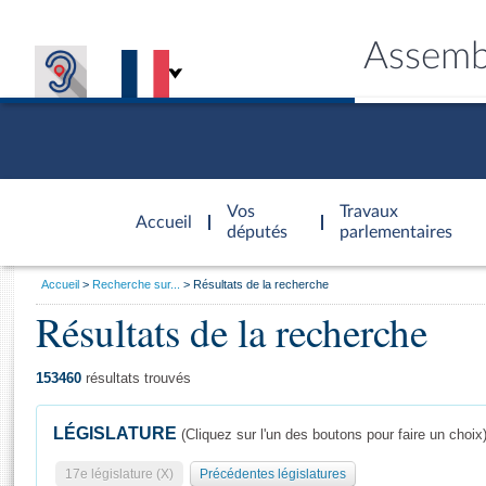
Assemb
Accèder à
la page
Vos
Travaux
Accueil
d'accueil
députés
parlementaires
Vous
Accueil
Recherche sur...
Résultats de la recherche
êtes
Résultats de la recherche
Général
ici
CONNEX
TRAVA
CONNA
DÉC
:
153460
résultats trouvés
LÉGISLATURE
(Cliquez sur l'un des boutons pour faire un choix
17e législature (X)
Précédentes législatures