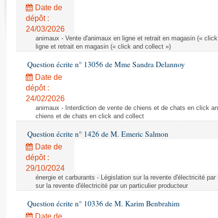
Rapports d'enquête
Date de
Rapports législatifs
dépôt :
Rapports sur l'application des lois
24/03/2026
Baromètre de l’application des lois
animaux - Vente d'animaux en ligne et retrait en magasin (« click
ligne et retrait en magasin (« click and collect »)
Question écrite n° 13056 de Mme Sandra Delannoy
Dossiers législatifs
Date de
Budget et sécurité sociale
dépôt :
Questions écrites et orales
24/02/2026
Comptes rendus des débats
animaux - Interdiction de vente de chiens et de chats en click and
chiens et de chats en click and collect
Question écrite n° 1426 de M. Emeric Salmon
Date de
dépôt :
29/10/2024
énergie et carburants - Législation sur la revente d'électricité par
sur la revente d'électricité par un particulier producteur
Question écrite n° 10336 de M. Karim Benbrahim
Date de