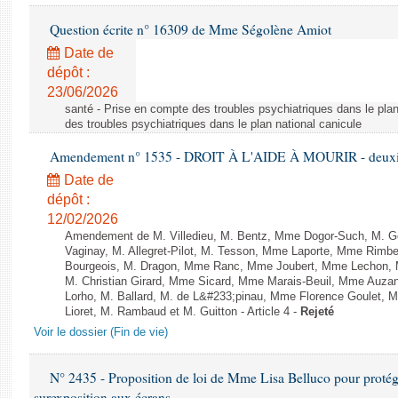
Question écrite n° 16309 de Mme Ségolène Amiot
Date de
dépôt :
23/06/2026
santé - Prise en compte des troubles psychiatriques dans le plan
des troubles psychiatriques dans le plan national canicule
Amendement n° 1535 - DROIT À L'AIDE À MOURIR - deuxièm
Date de
dépôt :
12/02/2026
Amendement de M. Villedieu, M. Bentz, Mme Dogor-Such, M. G
Vaginay, M. Allegret-Pilot, M. Tesson, Mme Laporte, Mme Rimbe
Bourgeois, M. Dragon, Mme Ranc, Mme Joubert, Mme Lechon, M
M. Christian Girard, Mme Sicard, Mme Marais-Beuil, Mme Au
Lorho, M. Ballard, M. de L&#233;pinau, Mme Florence Goulet, 
Lioret, M. Rambaud et M. Guitton - Article 4 -
Rejeté
Voir le dossier (Fin de vie)
N° 2435 - Proposition de loi de Mme Lisa Belluco pour protége
surexposition aux écrans