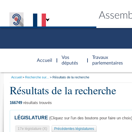
Assemb
Accèder à
la page
Vos
Travaux
Accueil
d'accueil
députés
parlementaires
Vous
Accueil
Recherche sur...
Résultats de la recherche
êtes
Résultats de la recherche
Général
ici
CONNEX
TRAVA
CONNA
DÉC
:
166749
résultats trouvés
LÉGISLATURE
(Cliquez sur l'un des boutons pour faire un choix
17e législature (X)
Précédentes législatures