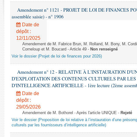
Rapports d'enquête
Amendement n° 1121 - PROJET DE LOI DE FINANCES POUR 2
Rapports législatifs
assemblée saisie) - n° 1906
Rapports sur l'application des lois
Baromètre de l’application des lois
Date de
dépôt :
12/11/2025
Dossiers législatifs
Amendement de M. Fabrice Brun, M. Rolland, M. Bony, M. Cord
Budget et sécurité sociale
Corneloup et M. Boucard - Article 49 -
Non renseigné
Voir le dossier (Projet de loi de finances pour 2026)
Questions écrites et orales
Comptes rendus des débats
Amendement n° 12 - RELATIVE À L'INSTAURATION D'
D'EXPLOITATION DES CONTENUS CULTURELS PAR LES
D'INTELLIGENCE ARTIFICIELLE - 1ère lecture (2ème assemblé
Date de
dépôt :
29/05/2026
Amendement de M. Bothorel - Après l'article UNIQUE -
Rejeté
Voir le dossier (Proposition de loi relative à l’instauration d’une présom
culturels par les fournisseurs d’intelligence artificielle)