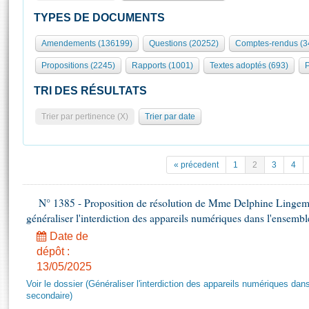
S'id
Présidence
Séance publique
Rôle et pouvoirs de l'Assemblée
Visiter l'Assemblée
TYPES DE DOCUMENTS
Fiches « Connaissance de l’Assemblée »
577 députés
Commissions et autres organes
Visite virtuelle du palais Bourbon
Amendements (136199)
Questions (20252)
Comptes-rendus (3
Organisation de l'Assemblée
Groupes politiques
Europe et International
Assister à une séance
Mot
Propositions (2245)
Rapports (1001)
Textes adoptés (693)
P
Présidence
Conférence des Présidents
Bureau
Collège des Ques
Élections législatives
Contrôle et évaluation
Accès des chercheurs à l’Assemblée
TRI DES RÉSULTATS
Congrès
Les évènements
S'inscrire
Trier par pertinence (X)
Trier par date
Pétitions
Statistiques et chiffres clés
Transparence et déontologie
Vous n'ave
Patrimoine
E
Documents de référence
« précedent
1
2
3
4
La Bibliothèque
( Constitution | Règlement de l'Assemblée ... )
Documents parlementaires
Les archives
N° 1385 - Proposition de résolution de Mme Delphine Lingem
Projets de loi
Contacts et plan d'accès
généraliser l'interdiction des appareils numériques dans l'ensemb
Propositions de loi
Histoire
Photos libres de droit
Date de
Amendements
Juniors
dépôt :
Textes adoptés
13/05/2025
Anciennes législatures
Voir le dossier (Généraliser l'interdiction des appareils numériques da
Liens vers les sites publics
Rapports d'information
secondaire)