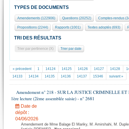
S'id
Présidence
Séance publique
Rôle et pouvoirs de l'Assemblée
Visiter l'Assemblée
TYPES DE DOCUMENTS
Fiches « Connaissance de l’Assemblée »
577 députés
Commissions et autres organes
Visite virtuelle du palais Bourbon
Amendements (122906)
Questions (20252)
Comptes-rendus (3
Organisation de l'Assemblée
Groupes politiques
Europe et International
Assister à une séance
Mot
Propositions (2244)
Rapports (1001)
Textes adoptés (693)
P
Présidence
Conférence des Présidents
Bureau
Collège des Ques
Élections législatives
Contrôle et évaluation
Accès des chercheurs à l’Assemblée
TRI DES RÉSULTATS
Congrès
Les évènements
S'inscrire
Trier par pertinence (X)
Trier par date
Pétitions
Statistiques et chiffres clés
Transparence et déontologie
Vous n'ave
Patrimoine
E
Documents de référence
« précedent
1
14124
14125
14126
14127
14128
1
La Bibliothèque
( Constitution | Règlement de l'Assemblée ... )
Documents parlementaires
14133
14134
14135
14136
14137
15346
suivant »
Les archives
Projets de loi
Contacts et plan d'accès
Amendement n° 218 - SUR LA JUSTICE CRIMINELLE ET
Propositions de loi
Histoire
1ère lecture (2ème assemblée saisie) - n° 2681
Photos libres de droit
Amendements
Juniors
Date de
Textes adoptés
Anciennes législatures
dépôt :
04/06/2026
Liens vers les sites publics
Rapports d'information
Amendement de Mme Balage El Mariky, M. Amirshahi, M. Duples