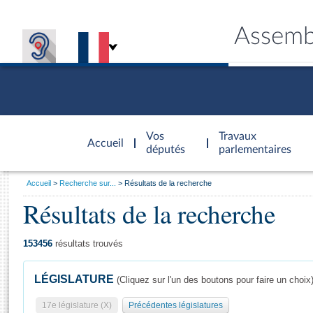
Assemb
Accèder à
la page
Vos
Travaux
Accueil
d'accueil
députés
parlementaires
Vous
Accueil
Recherche sur...
Résultats de la recherche
êtes
Résultats de la recherche
Général
ici
CONNEX
TRAVA
CONNA
DÉC
:
153456
résultats trouvés
LÉGISLATURE
(Cliquez sur l'un des boutons pour faire un choix
17e législature (X)
Précédentes législatures