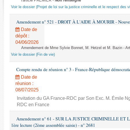
l'article PREMIER -
Non renseigné
Rapports d'enquête
Voir le dossier (Projet de loi sur la justice criminelle et le respect des 
Rapports législatifs
Rapports sur l'application des lois
Amendement n° 521 - DROIT À L'AIDE À MOURIR - Nouvelle
Baromètre de l’application des lois
Date de
dépôt :
Dossiers législatifs
04/06/2026
Budget et sécurité sociale
Amendement de Mme Sylvie Bonnet, M. Hetzel et M. Bazin - Art
Questions écrites et orales
Voir le dossier (Fin de vie)
Comptes rendus des débats
Compte rendu de réunion n° 3 - France-République démocrat
Date de
réunion :
08/07/2025
Invitation du GA France-RDC par Son Exc. M. Émile 
RDC en France
Amendement n° 61 - SUR LA JUSTICE CRIMINELLE ET 
1ère lecture (2ème assemblée saisie) - n° 2681