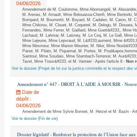
04/06/2026
Amendement de M. Coulomme, Mme Abomangoli, M. Alexandre,
M. Arenas, M. Arnault, Mme Belouassa-Cherifi, Mme Bentorki, M.
Bompard, M. Boumertit, M. Boyard, M. Cadalen, M. Caron, M. C
Mme Chikirou, M. Clouet, M. Coquerel, M. Delogu, M. Diouara,
Fernandes, Mme Ferrer, M. Gaillard, Mme Guett&#233;, Mme H
Lachaud, M. Lahmar, M. Laisney, M. Le Coq, M. Le Gall, Mme L
Mme Lejeune, Mme Lepvraud, M. L&#233;aument, Mme &#201;li
Mme Mesmeur, Mme Manon Meunier, M. Nilor, Mme Nosb&#23
Panot, M. Pilato, M. Piquemal, M. Portes, M. Prud&apos;homme
Saintoul, Mme Soudais, Mme Stambach-Terrenoir, M. Aur&#233;
Tavel, Mme Trouv&#233; et M. Vannier - Après l'article 9 -
Non r
Voir le dossier (Projet de loi sur la justice criminelle et le respect des 
Amendement n° 447 - DROIT À L'AIDE À MOURIR - Nouvelle
Date de
dépôt :
04/06/2026
Amendement de Mme Sylvie Bonnet, M. Hetzel et M. Bazin - Art
Voir le dossier (Fin de vie)
Dossier législatif - Renforcer la protection de l’Union face aux e