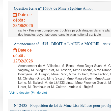
Question écrite n° 16309 de Mme Ségolène Amiot
Date de
dépôt :
23/06/2026
santé - Prise en compte des troubles psychiatriques dans le plan
des troubles psychiatriques dans le plan national canicule
Amendement n° 1535 - DROIT À L'AIDE À MOURIR - deuxièm
Date de
dépôt :
12/02/2026
Amendement de M. Villedieu, M. Bentz, Mme Dogor-Such, M. G
Vaginay, M. Allegret-Pilot, M. Tesson, Mme Laporte, Mme Rimbe
Bourgeois, M. Dragon, Mme Ranc, Mme Joubert, Mme Lechon, M
M. Christian Girard, Mme Sicard, Mme Marais-Beuil, Mme Au
Lorho, M. Ballard, M. de L&#233;pinau, Mme Florence Goulet, 
Lioret, M. Rambaud et M. Guitton - Article 4 -
Rejeté
Voir le dossier (Fin de vie)
N° 2435 - Proposition de loi de Mme Lisa Belluco pour protége
surexposition aux écrans