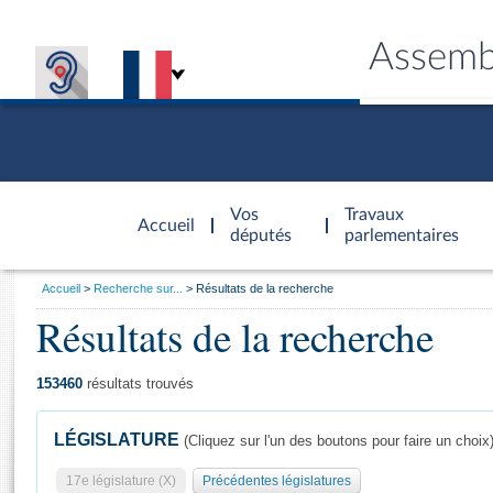
Assemb
Accèder à
la page
Vos
Travaux
Accueil
d'accueil
députés
parlementaires
Vous
Accueil
Recherche sur...
Résultats de la recherche
êtes
Résultats de la recherche
Général
ici
CONNEX
TRAVA
CONNA
DÉC
:
153460
résultats trouvés
LÉGISLATURE
(Cliquez sur l'un des boutons pour faire un choix
17e législature (X)
Précédentes législatures