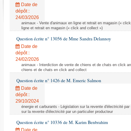
Rapports d'enquête
Date de
Rapports législatifs
dépôt :
Rapports sur l'application des lois
24/03/2026
Baromètre de l’application des lois
animaux - Vente d'animaux en ligne et retrait en magasin (« click
ligne et retrait en magasin (« click and collect »)
Question écrite n° 13056 de Mme Sandra Delannoy
Dossiers législatifs
Date de
Budget et sécurité sociale
dépôt :
Questions écrites et orales
24/02/2026
Comptes rendus des débats
animaux - Interdiction de vente de chiens et de chats en click and
chiens et de chats en click and collect
Question écrite n° 1426 de M. Emeric Salmon
Date de
dépôt :
29/10/2024
énergie et carburants - Législation sur la revente d'électricité par
sur la revente d'électricité par un particulier producteur
Question écrite n° 10336 de M. Karim Benbrahim
Date de