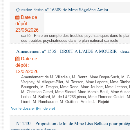
Question écrite n° 16309 de Mme Ségolène Amiot
Date de
dépôt :
23/06/2026
santé - Prise en compte des troubles psychiatriques dans le plan
des troubles psychiatriques dans le plan national canicule
Amendement n° 1535 - DROIT À L'AIDE À MOURIR - deuxièm
Date de
dépôt :
12/02/2026
Amendement de M. Villedieu, M. Bentz, Mme Dogor-Such, M. G
Vaginay, M. Allegret-Pilot, M. Tesson, Mme Laporte, Mme Rimbe
Bourgeois, M. Dragon, Mme Ranc, Mme Joubert, Mme Lechon, M
M. Christian Girard, Mme Sicard, Mme Marais-Beuil, Mme Au
Lorho, M. Ballard, M. de L&#233;pinau, Mme Florence Goulet, 
Lioret, M. Rambaud et M. Guitton - Article 4 -
Rejeté
Voir le dossier (Fin de vie)
N° 2435 - Proposition de loi de Mme Lisa Belluco pour protége
surexposition aux écrans