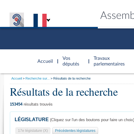
Assemb
Accèder à
la page
Vos
Travaux
Accueil
d'accueil
députés
parlementaires
Vous
Accueil
Recherche sur...
Résultats de la recherche
êtes
Résultats de la recherche
Général
ici
CONNEX
TRAVA
CONNA
DÉC
:
153454
résultats trouvés
LÉGISLATURE
(Cliquez sur l'un des boutons pour faire un choix
17e législature (X)
Précédentes législatures