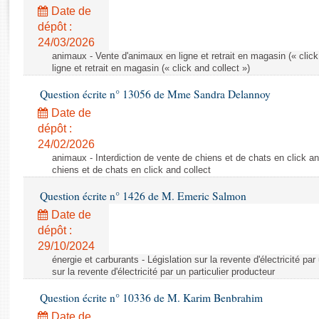
Rapports d'enquête
Date de
Rapports législatifs
dépôt :
Rapports sur l'application des lois
24/03/2026
Baromètre de l’application des lois
animaux - Vente d'animaux en ligne et retrait en magasin (« click
ligne et retrait en magasin (« click and collect »)
Question écrite n° 13056 de Mme Sandra Delannoy
Dossiers législatifs
Date de
Budget et sécurité sociale
dépôt :
Questions écrites et orales
24/02/2026
Comptes rendus des débats
animaux - Interdiction de vente de chiens et de chats en click and
chiens et de chats en click and collect
Question écrite n° 1426 de M. Emeric Salmon
Date de
dépôt :
29/10/2024
énergie et carburants - Législation sur la revente d'électricité par
sur la revente d'électricité par un particulier producteur
Question écrite n° 10336 de M. Karim Benbrahim
Date de