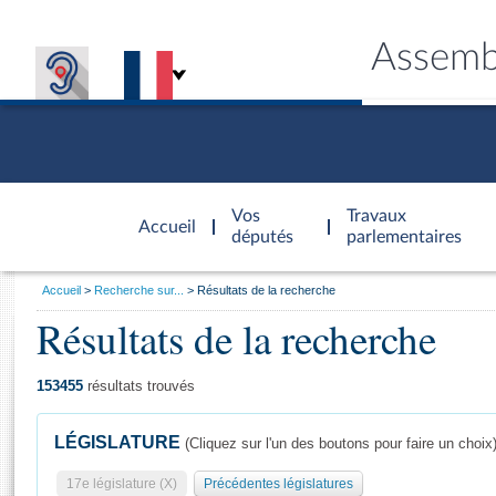
Assemb
Accèder à
la page
Vos
Travaux
Accueil
d'accueil
députés
parlementaires
Vous
Accueil
Recherche sur...
Résultats de la recherche
êtes
Résultats de la recherche
Général
ici
CONNEX
TRAVA
CONNA
DÉC
:
153455
résultats trouvés
LÉGISLATURE
(Cliquez sur l'un des boutons pour faire un choix
17e législature (X)
Précédentes législatures