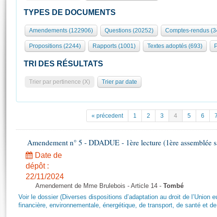
S'id
Présidence
Séance publique
Rôle et pouvoirs de l'Assemblée
Visiter l'Assemblée
TYPES DE DOCUMENTS
Fiches « Connaissance de l’Assemblée »
577 députés
Commissions et autres organes
Visite virtuelle du palais Bourbon
Amendements (122906)
Questions (20252)
Comptes-rendus (3
Organisation de l'Assemblée
Groupes politiques
Europe et International
Assister à une séance
Mot
Propositions (2244)
Rapports (1001)
Textes adoptés (693)
P
Présidence
Conférence des Présidents
Bureau
Collège des Ques
Élections législatives
Contrôle et évaluation
Accès des chercheurs à l’Assemblée
TRI DES RÉSULTATS
Congrès
Les évènements
S'inscrire
Trier par pertinence (X)
Trier par date
Pétitions
Statistiques et chiffres clés
Transparence et déontologie
Vous n'ave
Patrimoine
E
Documents de référence
« précedent
1
2
3
4
5
6
La Bibliothèque
( Constitution | Règlement de l'Assemblée ... )
Documents parlementaires
Les archives
Amendement n° 5 - DDADUE - 1ère lecture (1ère assemblée sai
Projets de loi
Contacts et plan d'accès
Date de
Propositions de loi
Histoire
Photos libres de droit
dépôt :
Amendements
Juniors
22/11/2024
Textes adoptés
Amendement de Mme Brulebois - Article 14 -
Tombé
Anciennes législatures
Voir le dossier (Diverses dispositions d’adaptation au droit de l’Unio
Liens vers les sites publics
financière, environnementale, énergétique, de transport, de santé et de
Rapports d'information