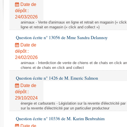
Rapports d'enquête
Date de
Rapports législatifs
dépôt :
Rapports sur l'application des lois
24/03/2026
Baromètre de l’application des lois
animaux - Vente d'animaux en ligne et retrait en magasin (« click
ligne et retrait en magasin (« click and collect »)
Question écrite n° 13056 de Mme Sandra Delannoy
Dossiers législatifs
Date de
Budget et sécurité sociale
dépôt :
Questions écrites et orales
24/02/2026
Comptes rendus des débats
animaux - Interdiction de vente de chiens et de chats en click and
chiens et de chats en click and collect
Question écrite n° 1426 de M. Emeric Salmon
Date de
dépôt :
29/10/2024
énergie et carburants - Législation sur la revente d'électricité par
sur la revente d'électricité par un particulier producteur
Question écrite n° 10336 de M. Karim Benbrahim
Date de