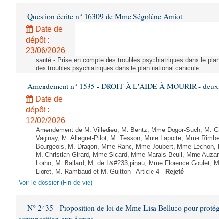
Question écrite n° 16309 de Mme Ségolène Amiot
Date de
dépôt :
23/06/2026
santé - Prise en compte des troubles psychiatriques dans le plan
des troubles psychiatriques dans le plan national canicule
Amendement n° 1535 - DROIT À L'AIDE À MOURIR - deuxièm
Date de
dépôt :
12/02/2026
Amendement de M. Villedieu, M. Bentz, Mme Dogor-Such, M. G
Vaginay, M. Allegret-Pilot, M. Tesson, Mme Laporte, Mme Rimbe
Bourgeois, M. Dragon, Mme Ranc, Mme Joubert, Mme Lechon, M
M. Christian Girard, Mme Sicard, Mme Marais-Beuil, Mme Au
Lorho, M. Ballard, M. de L&#233;pinau, Mme Florence Goulet, 
Lioret, M. Rambaud et M. Guitton - Article 4 -
Rejeté
Voir le dossier (Fin de vie)
N° 2435 - Proposition de loi de Mme Lisa Belluco pour protége
surexposition aux écrans