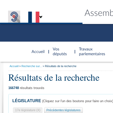
Assemb
Accèder à
la page
Vos
Travaux
Accueil
d'accueil
députés
parlementaires
Vous
Accueil
Recherche sur...
Résultats de la recherche
êtes
Résultats de la recherche
Général
ici
CONNEX
TRAVA
CONNA
DÉC
:
166748
résultats trouvés
LÉGISLATURE
(Cliquez sur l'un des boutons pour faire un choix
17e législature (X)
Précédentes législatures