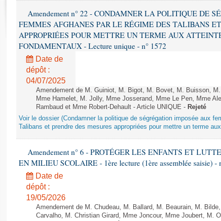
Rapports d'enquête
Amendement n° 22 - CONDAMNER LA POLITIQUE DE 
Rapports législatifs
FEMMES AFGHANES PAR LE RÉGIME DES TALIBANS E
Rapports sur l'application des lois
APPROPRIÉES POUR METTRE UN TERME AUX ATTEINTE
Baromètre de l’application des lois
FONDAMENTAUX - Lecture unique - n° 1572
Date de
Dossiers législatifs
dépôt :
Budget et sécurité sociale
04/07/2025
Amendement de M. Guiniot, M. Bigot, M. Bovet, M. Buisson, M.
Questions écrites et orales
Mme Hamelet, M. Jolly, Mme Josserand, Mme Le Pen, Mme Alex
Comptes rendus des débats
Rambaud et Mme Robert-Dehault - Article UNIQUE -
Rejeté
Voir le dossier (Condamner la politique de ségrégation imposée aux f
Talibans et prendre des mesures appropriées pour mettre un terme aux 
Amendement n° 6 - PROTÉGER LES ENFANTS ET LUT
EN MILIEU SCOLAIRE - 1ère lecture (1ère assemblée saisie) - 
Date de
dépôt :
19/05/2026
Amendement de M. Chudeau, M. Ballard, M. Beaurain, M. Bilde
Carvalho, M. Christian Girard, Mme Joncour, Mme Joubert, M. 