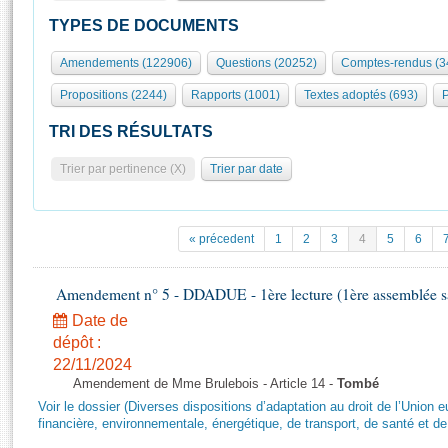
S'id
Présidence
Séance publique
Rôle et pouvoirs de l'Assemblée
Visiter l'Assemblée
TYPES DE DOCUMENTS
Fiches « Connaissance de l’Assemblée »
577 députés
Commissions et autres organes
Visite virtuelle du palais Bourbon
Amendements (122906)
Questions (20252)
Comptes-rendus (3
Organisation de l'Assemblée
Groupes politiques
Europe et International
Assister à une séance
Mot
Propositions (2244)
Rapports (1001)
Textes adoptés (693)
P
Présidence
Conférence des Présidents
Bureau
Collège des Ques
Élections législatives
Contrôle et évaluation
Accès des chercheurs à l’Assemblée
TRI DES RÉSULTATS
Congrès
Les évènements
S'inscrire
Trier par pertinence (X)
Trier par date
Pétitions
Statistiques et chiffres clés
Transparence et déontologie
Vous n'ave
Patrimoine
E
Documents de référence
« précedent
1
2
3
4
5
6
La Bibliothèque
( Constitution | Règlement de l'Assemblée ... )
Documents parlementaires
Les archives
Amendement n° 5 - DDADUE - 1ère lecture (1ère assemblée sai
Projets de loi
Contacts et plan d'accès
Date de
Propositions de loi
Histoire
Photos libres de droit
dépôt :
Amendements
Juniors
22/11/2024
Textes adoptés
Amendement de Mme Brulebois - Article 14 -
Tombé
Anciennes législatures
Voir le dossier (Diverses dispositions d’adaptation au droit de l’Unio
Liens vers les sites publics
financière, environnementale, énergétique, de transport, de santé et de
Rapports d'information