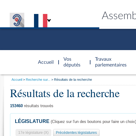
Assemb
Accèder à
la page
Vos
Travaux
Accueil
d'accueil
députés
parlementaires
Vous
Accueil
Recherche sur...
Résultats de la recherche
êtes
Résultats de la recherche
Général
ici
CONNEX
TRAVA
CONNA
DÉC
:
153460
résultats trouvés
LÉGISLATURE
(Cliquez sur l'un des boutons pour faire un choix
17e législature (X)
Précédentes législatures