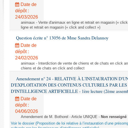
Rapports d'enquête
Date de
Rapports législatifs
dépôt :
Rapports sur l'application des lois
24/03/2026
Baromètre de l’application des lois
animaux - Vente d'animaux en ligne et retrait en magasin (« click
ligne et retrait en magasin (« click and collect »)
Question écrite n° 13056 de Mme Sandra Delannoy
Dossiers législatifs
Date de
Budget et sécurité sociale
dépôt :
Questions écrites et orales
24/02/2026
Comptes rendus des débats
animaux - Interdiction de vente de chiens et de chats en click and
chiens et de chats en click and collect
Amendement n° 24 - RELATIVE À L'INSTAURATION D'
D'EXPLOITATION DES CONTENUS CULTURELS PAR LES
D'INTELLIGENCE ARTIFICIELLE - 1ère lecture (2ème assemblé
Date de
dépôt :
04/06/2026
Amendement de M. Bothorel - Article UNIQUE -
Non renseigné
Voir le dossier (Proposition de loi relative à l’instauration d’une présom