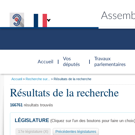
Assemb
Accèder à
la page
Vos
Travaux
Accueil
d'accueil
députés
parlementaires
Vous
Accueil
Recherche sur...
Résultats de la recherche
êtes
Résultats de la recherche
Général
ici
CONNEX
TRAVA
CONNA
DÉC
:
166761
résultats trouvés
LÉGISLATURE
(Cliquez sur l'un des boutons pour faire un choix
17e législature (X)
Précédentes législatures