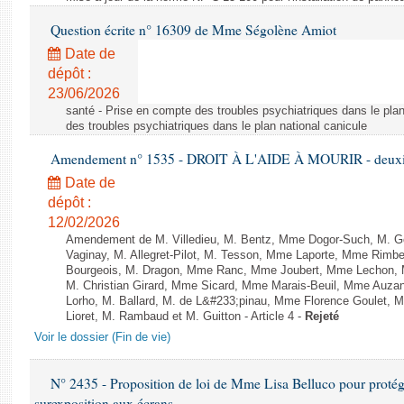
Question écrite n° 16309 de Mme Ségolène Amiot
Date de
dépôt :
23/06/2026
santé - Prise en compte des troubles psychiatriques dans le plan
des troubles psychiatriques dans le plan national canicule
Amendement n° 1535 - DROIT À L'AIDE À MOURIR - deuxièm
Date de
dépôt :
12/02/2026
Amendement de M. Villedieu, M. Bentz, Mme Dogor-Such, M. G
Vaginay, M. Allegret-Pilot, M. Tesson, Mme Laporte, Mme Rimbe
Bourgeois, M. Dragon, Mme Ranc, Mme Joubert, Mme Lechon, M
M. Christian Girard, Mme Sicard, Mme Marais-Beuil, Mme Au
Lorho, M. Ballard, M. de L&#233;pinau, Mme Florence Goulet, 
Lioret, M. Rambaud et M. Guitton - Article 4 -
Rejeté
Voir le dossier (Fin de vie)
N° 2435 - Proposition de loi de Mme Lisa Belluco pour protége
surexposition aux écrans