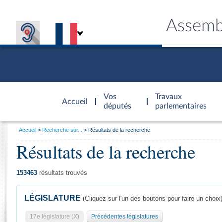
Assemb
Accèder à
la page
Vos
Travaux
Accueil
d'accueil
députés
parlementaires
Vous
Accueil
Recherche sur...
Résultats de la recherche
êtes
Résultats de la recherche
Général
ici
CONNEX
TRAVA
CONNA
DÉC
:
153463
résultats trouvés
LÉGISLATURE
(Cliquez sur l'un des boutons pour faire un choix
17e législature (X)
Précédentes législatures