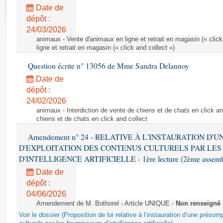
Rapports d'enquête
Date de
Rapports législatifs
dépôt :
Rapports sur l'application des lois
24/03/2026
Baromètre de l’application des lois
animaux - Vente d'animaux en ligne et retrait en magasin (« click
ligne et retrait en magasin (« click and collect »)
Question écrite n° 13056 de Mme Sandra Delannoy
Dossiers législatifs
Date de
Budget et sécurité sociale
dépôt :
Questions écrites et orales
24/02/2026
Comptes rendus des débats
animaux - Interdiction de vente de chiens et de chats en click and
chiens et de chats en click and collect
Amendement n° 24 - RELATIVE À L'INSTAURATION D'
D'EXPLOITATION DES CONTENUS CULTURELS PAR LES
D'INTELLIGENCE ARTIFICIELLE - 1ère lecture (2ème assemblé
Date de
dépôt :
04/06/2026
Amendement de M. Bothorel - Article UNIQUE -
Non renseigné
Voir le dossier (Proposition de loi relative à l’instauration d’une présom