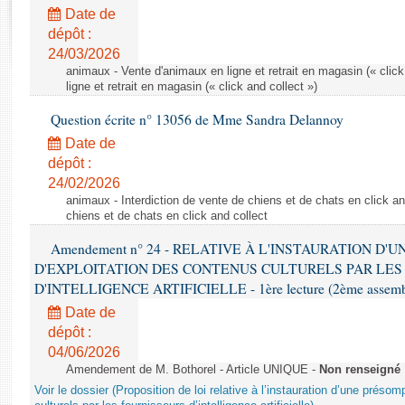
Rapports d'enquête
Date de
Rapports législatifs
dépôt :
Rapports sur l'application des lois
24/03/2026
Baromètre de l’application des lois
animaux - Vente d'animaux en ligne et retrait en magasin (« click
ligne et retrait en magasin (« click and collect »)
Question écrite n° 13056 de Mme Sandra Delannoy
Dossiers législatifs
Date de
Budget et sécurité sociale
dépôt :
Questions écrites et orales
24/02/2026
Comptes rendus des débats
animaux - Interdiction de vente de chiens et de chats en click and
chiens et de chats en click and collect
Amendement n° 24 - RELATIVE À L'INSTAURATION D'
D'EXPLOITATION DES CONTENUS CULTURELS PAR LES
D'INTELLIGENCE ARTIFICIELLE - 1ère lecture (2ème assemblé
Date de
dépôt :
04/06/2026
Amendement de M. Bothorel - Article UNIQUE -
Non renseigné
Voir le dossier (Proposition de loi relative à l’instauration d’une présom