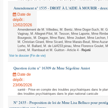
Amendement n° 1535 - DROIT À L'AIDE À MOURIR - deuxièm
Date de
dépôt :
12/02/2026
Amendement de M. Villedieu, M. Bentz, Mme Dogor-Such, M. G
Vaginay, M. Allegret-Pilot, M. Tesson, Mme Laporte, Mme Rimbe
Bourgeois, M. Dragon, Mme Ranc, Mme Joubert, Mme Lechon, M
M. Christian Girard, Mme Sicard, Mme Marais-Beuil, Mme Au
Lorho, M. Ballard, M. de L&#233;pinau, Mme Florence Goulet, 
Lioret, M. Rambaud et M. Guitton - Article 4 -
Rejeté
Voir le dossier (Fin de vie)
Question écrite n° 16309 de Mme Ségolène Amiot
Date de
dépôt :
23/06/2026
santé - Prise en compte des troubles psychiatriques dans le plan
des troubles psychiatriques dans le plan national canicule
N° 2435 - Proposition de loi de Mme Lisa Belluco pour protége
surexposition aux écrans