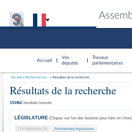
Assemb
Accèder à
la page
Vos
Travaux
Accueil
d'accueil
députés
parlementaires
Vous
Accueil
Recherche sur...
Résultats de la recherche
êtes
Résultats de la recherche
Général
ici
CONNEX
TRAVA
CONNA
DÉC
:
153462
résultats trouvés
LÉGISLATURE
(Cliquez sur l'un des boutons pour faire un choix
17e législature (X)
Précédentes législatures