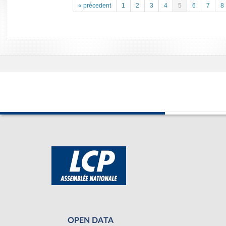
« précedent
1
2
3
4
5
6
7
8
OPEN DATA