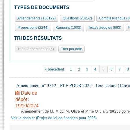
S'id
Présidence
Séance publique
Rôle et pouvoirs de l'Assemblée
Visiter l'Assemblée
TYPES DE DOCUMENTS
Fiches « Connaissance de l’Assemblée »
577 députés
Commissions et autres organes
Visite virtuelle du palais Bourbon
Amendements (136199)
Questions (20252)
Comptes-rendus (3
Organisation de l'Assemblée
Groupes politiques
Europe et International
Assister à une séance
Mot
Propositions (2244)
Rapports (1003)
Textes adoptés (693)
P
Présidence
Conférence des Présidents
Bureau
Collège des Ques
Élections législatives
Contrôle et évaluation
Accès des chercheurs à l’Assemblée
TRI DES RÉSULTATS
Congrès
Les évènements
S'inscrire
Trier par pertinence (X)
Trier par date
Pétitions
Statistiques et chiffres clés
Transparence et déontologie
Vous n'ave
Patrimoine
E
Documents de référence
« précedent
1
2
3
4
5
6
7
8
La Bibliothèque
( Constitution | Règlement de l'Assemblée ... )
Documents parlementaires
Les archives
Amendement n° 3312 - PLF POUR 2025 - 1ère lecture (1ère as
Projets de loi
Contacts et plan d'accès
Date de
Propositions de loi
Histoire
Photos libres de droit
dépôt :
Amendements
Juniors
19/10/2024
Textes adoptés
Amendement de M. Midy, M. Olive et Mme Olivia Gr&#233;goire - 
Anciennes législatures
Voir le dossier (Projet de loi de finances pour 2025)
Liens vers les sites publics
Rapports d'information