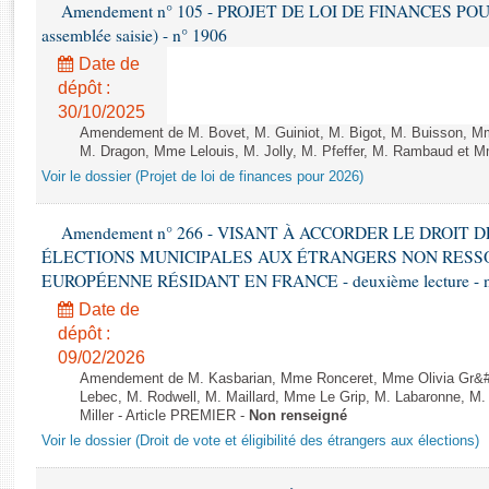
Rapports d'enquête
Amendement n° 105 - PROJET DE LOI DE FINANCES POUR 20
assemblée saisie) - n° 1906
Rapports législatifs
Rapports sur l'application des lois
Date de
dépôt :
Baromètre de l’application des lois
30/10/2025
Amendement de M. Bovet, M. Guiniot, M. Bigot, M. Buisson, Mm
Dossiers législatifs
M. Dragon, Mme Lelouis, M. Jolly, M. Pfeffer, M. Rambaud et Mm
Budget et sécurité sociale
Voir le dossier (Projet de loi de finances pour 2026)
Questions écrites et orales
Amendement n° 266 - VISANT À ACCORDER LE DROIT D
Comptes rendus des débats
ÉLECTIONS MUNICIPALES AUX ÉTRANGERS NON RESSO
EUROPÉENNE RÉSIDANT EN FRANCE - deuxième lecture - n
Date de
dépôt :
09/02/2026
Amendement de M. Kasbarian, Mme Ronceret, Mme Olivia Gr&#2
Lebec, M. Rodwell, M. Maillard, Mme Le Grip, M. Labaronne, 
Miller - Article PREMIER -
Non renseigné
Voir le dossier (Droit de vote et éligibilité des étrangers aux élections)