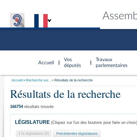
Assemb
Accèder à
la page
Vos
Travaux
Accueil
d'accueil
députés
parlementaires
Vous
Accueil
Recherche sur...
Résultats de la recherche
êtes
Résultats de la recherche
Général
ici
CONNEX
TRAVA
CONNA
DÉC
:
166754
résultats trouvés
LÉGISLATURE
(Cliquez sur l'un des boutons pour faire un choix
17e législature (X)
Précédentes législatures