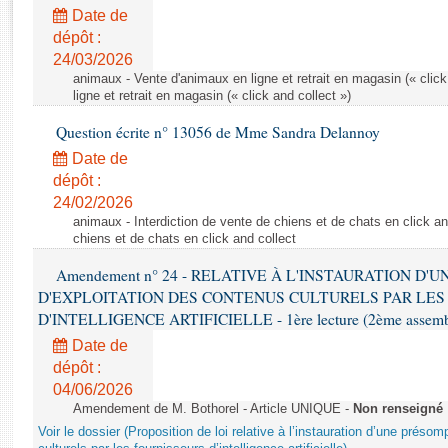
Rapports d'enquête
Date de
Rapports législatifs
dépôt :
Rapports sur l'application des lois
24/03/2026
Baromètre de l’application des lois
animaux - Vente d'animaux en ligne et retrait en magasin (« click
ligne et retrait en magasin (« click and collect »)
Question écrite n° 13056 de Mme Sandra Delannoy
Dossiers législatifs
Date de
Budget et sécurité sociale
dépôt :
Questions écrites et orales
24/02/2026
Comptes rendus des débats
animaux - Interdiction de vente de chiens et de chats en click and
chiens et de chats en click and collect
Amendement n° 24 - RELATIVE À L'INSTAURATION D'
D'EXPLOITATION DES CONTENUS CULTURELS PAR LES
D'INTELLIGENCE ARTIFICIELLE - 1ère lecture (2ème assemblé
Date de
dépôt :
04/06/2026
Amendement de M. Bothorel - Article UNIQUE -
Non renseigné
Voir le dossier (Proposition de loi relative à l’instauration d’une présom