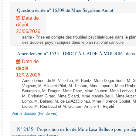
Question écrite n° 16309 de Mme Ségolène Amiot
Date de
dépôt :
23/06/2026
santé - Prise en compte des troubles psychiatriques dans le plan
des troubles psychiatriques dans le plan national canicule
Amendement n° 1535 - DROIT À L'AIDE À MOURIR - deuxièm
Date de
dépôt :
12/02/2026
Amendement de M. Villedieu, M. Bentz, Mme Dogor-Such, M. G
Vaginay, M. Allegret-Pilot, M. Tesson, Mme Laporte, Mme Rimbe
Bourgeois, M. Dragon, Mme Ranc, Mme Joubert, Mme Lechon, M
M. Christian Girard, Mme Sicard, Mme Marais-Beuil, Mme Au
Lorho, M. Ballard, M. de L&#233;pinau, Mme Florence Goulet, 
Lioret, M. Rambaud et M. Guitton - Article 4 -
Rejeté
Voir le dossier (Fin de vie)
N° 2435 - Proposition de loi de Mme Lisa Belluco pour protége
surexposition aux écrans