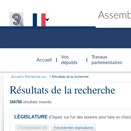
Assemb
Accèder à
la page
Vos
Travaux
Accueil
d'accueil
députés
parlementaires
Vous
Accueil
Recherche sur...
Résultats de la recherche
êtes
Résultats de la recherche
Général
ici
CONNEX
TRAVA
CONNA
DÉC
:
166760
résultats trouvés
LÉGISLATURE
(Cliquez sur l'un des boutons pour faire un choix
17e législature (X)
Précédentes législatures